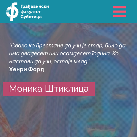
Пређи
на
садржај
”Свако ко престане да учи је стар, било да
има двадесет или осамдесет година. Ко
настави да учи, остаје млад.”
Хенри Форд
Моника Штиклица