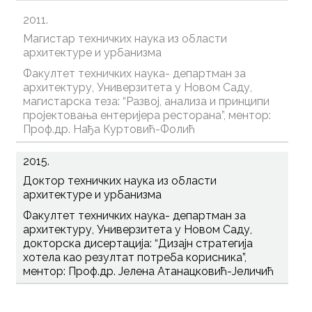
2011.
Магистар техничких наука из области
архитектуре и урбанизма
Факултет техничких наука- департман за
архитектуру, Универзитета у Новом Саду,
магистарска теза: “Развој, анализа и принципи
пројектовања ентеријера ресторана”, ментор:
Проф.др. Нађа Куртовић-Фолић
2015.
Доктор техничких наука из области
архитектуре и урбанизма
Факултет техничких наука- департман за
архитектуру, Универзитета у Новом Саду,
докторска дисертација: “Дизајн стратегија
хотела као резултат потреба корисника”,
ментор: Проф.др. Јелена Атанацковић-Јеличић