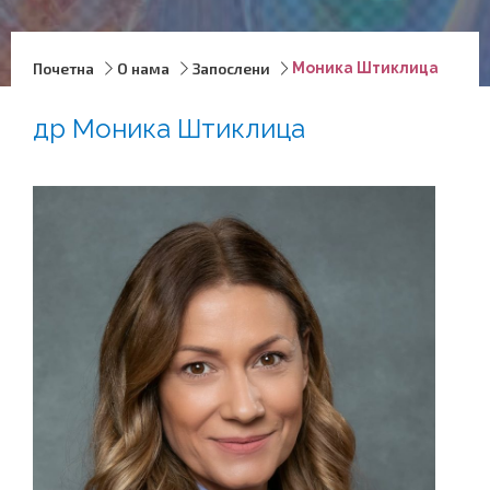
Почетна
О нама
Запослени
Моника Штиклица
др Моника Штиклица