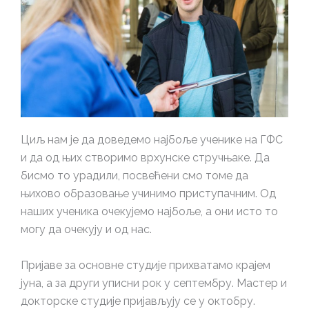
Циљ нам је да доведемо најбоље ученике на ГФС
и да од њих створимо врхунске стручњаке. Да
бисмо то урадили, посвећени смо томе да
њихово образовање учинимо приступачним. Од
наших ученика очекујемо најбоље, а они исто то
могу да очекују и од нас.
Пријаве за основне студије прихватамо крајем
јуна, а за други уписни рок у септембру. Мастер и
докторске студије пријављују се у октобру.