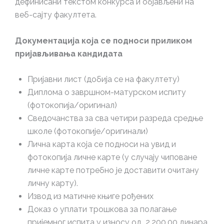
дефинисани текстом конкурса и објављени на
веб-сајту факултета.
Документација која се подноси приликом
пријављивања кандидата
Пријавни лист (добија се на факултету)
Диплома о завршном-матурском испиту
(фотокопија/оригинал)
Сведочанства за сва четири разреда средње
школе (фотокопије/оригинали)
Лична карта која се подноси на увид и
фотокопија личне карте (у случају чиповане
личне карте потребно је доставити очитану
личну карту).
Извод из матичне књиге рођених
Доказ о уплати трошкова за полагање
пријемног испита у износу од 2.200,00 динара