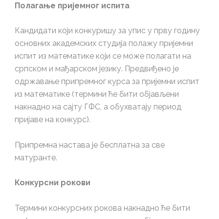
Полагање пријемног испита
Кандидати који конкуришу за упис у прву годину
основних академских студија полажу пријемни
испит из математике који се може полагати на
српском и мађарском језику. Предвиђено је
одржавање припремног курса за пријемни испит
из математике (термини ће бити објављени
накнадно на сајту ГФС, а обухватају период
пријаве на конкурс).
Припремна настава је бесплатна за све
матуранте.
Конкурсни рокови
Термини конкурсних рокова накнадно ће бити