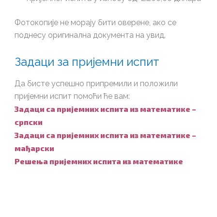
Фотокопије не морају бити оверене, ако се
поднесу оригинална документа на увид.
Задаци за пријемни испит
Да бисте успешно припремили и положили
пријемни испит помоћи ће вам:
Задаци са пријемних испита из математике –
српски
Задаци са пријемних испита из математике –
мађарски
Решења пријемних испита из математике