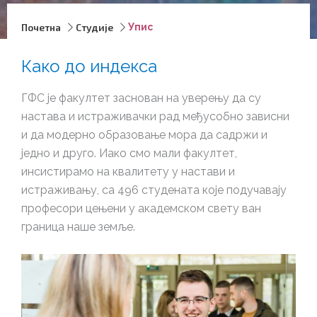
Почетна
Студије
Упис
Како до индекса
ГФС је факултет заснован на уверењу да су
настава и истраживачки рад међусобно зависни
и да модерно образовање мора да садржи и
једно и друго. Иако смо мали факултет,
инсистирамо на квалитету у настави и
истраживању, са 496 студената које подучавају
професори цењени у академском свету ван
граница наше земље.