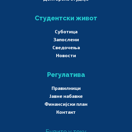
Студентски живот
Суботица
Запослени
Сведочења
Новости
Регулатива
Правилници
Јавне набавке
Финансијски план
Контакт
Будите у току