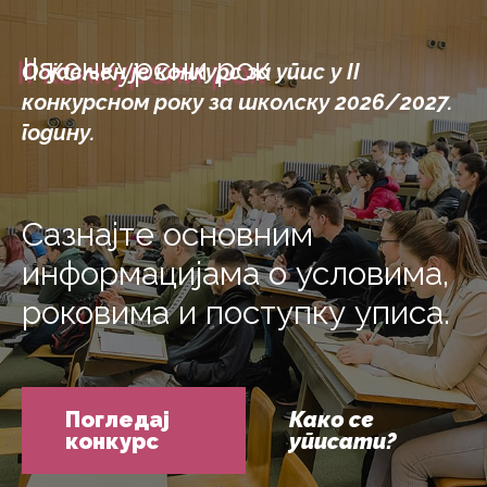
II конкурсни рок
Објављен је конкурс за упис у II
конкурсном року за школску 2026/2027.
годину.
Сазнајте основним
информацијама о условима,
роковима и поступку уписа.
Погледај
Како се
конкурс
уписати?