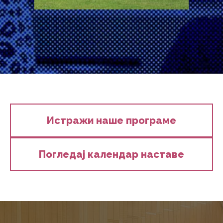
Истражи наше програме
Погледај календар наставе