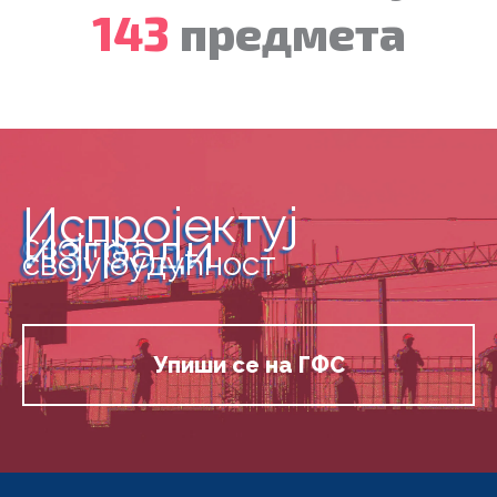
143
предмета
Испројектуј
Изгради
свој пут
своју будућност
Упиши се на ГФС