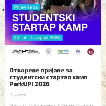
Отворене пријаве за
студентски стартап камп
ParkUP! 2026
10. јул 2026.
Пријаве за осмо издање студентског стартап