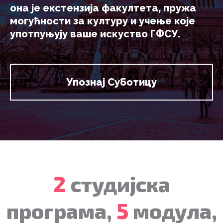
она је екстензија факултета, пружа
могућности за културу и учење које
употпуњују ваше искуство ГФСУ.
Упознај Суботицу
2
студијскa
програма,
5
модула,