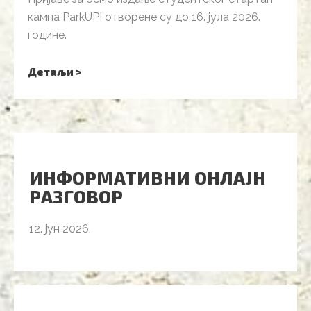
кампа ParkUP! отворене су до 16. јула 2026.
године.
Детаљи >
ИНФОРМАТИВНИ ОНЛАЈН
РАЗГОВОР
12. јун 2026.