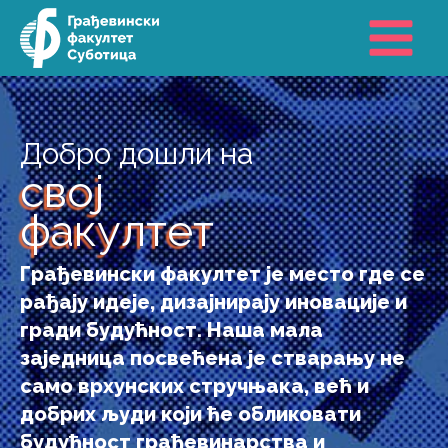
Пређи
на
садржај
Добро дошли на
свој
факултет
Грађевински факултет је место где се
рађају идеје, дизајнирају иновације и
гради будућност. Наша мала
заједница посвећена је стварању не
само врхунских стручњака, већ и
добрих људи који ће обликовати
будућност грађевинарства и