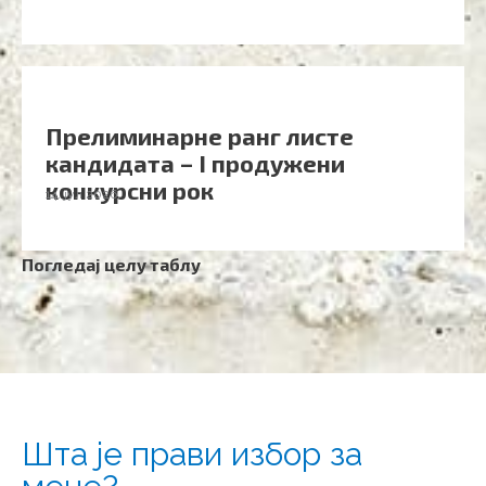
Прелиминарне ранг листе
кандидата – I продужени
конкурсни рок
14. јул 2026.
Погледај целу таблу
Шта је прави избор за