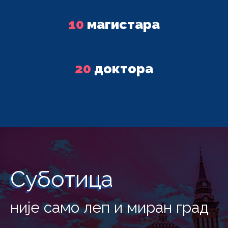
10
магистара
20
доктора
Суботица
није само леп и миран град