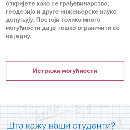
откријете како се грађевинарство,
геодезија и друге инжењерске науке
допуњују.
Постоји толико много
могућности да је тешко ограничити се
на једну.
Истражи могућности
Шта кажу наши студенти?