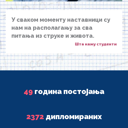
У сваком моменту наставници су
нам на располагању за сва
питања из струке и живота.
Шта кажу студенти
49
година постојања
2372
дипломираних