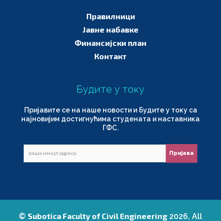
Правилници
Јавне набавке
Финансијски план
Контакт
Будите у току
Пријавите се на наше новости и будите у току са
најновијим достигнућима студената и наставника
ГФС.
Subotica Faculty of Civil Engineering
©
2026, All