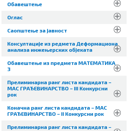
Обавештење
Оглас
Саопштење за јавност
Консултације из редмета Деформациона
анализа инжењерских објеката
Обавештење из предмета МАТЕМАТИКА
3
Прелиминарна ранг листа кандидата –
МАС ГРАЂЕВИНАРСТВО – III Конкурсни
рок
Коначна
ранг листа кандидата – МАС
ГРАЂЕВИНАРСТВО – II Конкурсни рок
Прелиминарна ранг листа кандидата –