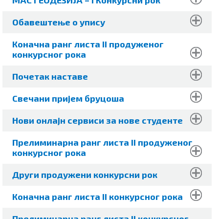
Обавештење о упису
Коначна ранг листа II продуженог
конкурсног рока
Почетак наставе
Свечани пријем бруцоша
Нови онлајн сервиси за нове студенте
Прелиминарна ранг листа II продуженог
конкурсног рока
Други продужени конкурсни рок
Коначна ранг листа II конкурсног рока
Прелиминарна ранг листа II конкурсног