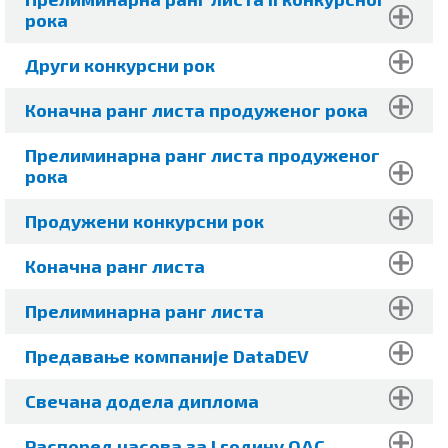
рока
Други конкурсни рок
Коначна ранг листа продуженог рока
Прелиминарна ранг листа продуженог
рока
Продужени конкурсни рок
Коначна ранг листа
Прелиминарна ранг листа
Предавање компаније DataDEV
Свечана додела диплома
Распоред часова за I годину ОАС