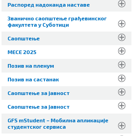
Распоред
надоканда наставе
Званично саопштење грађевинског
факултета у Суботици
Саопштење
MECE 2025
Позив на пленум
Позив на састанак
Саопштење за јавност
Саопштење за јавност
GFS mStudent –
Мобилнa апликације
студентског сервиса