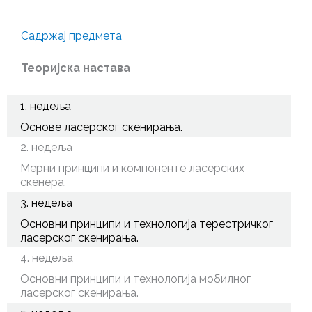
Садржај предмета
Теоријска настава
1. недеља
Основе ласерског скенирања.
2. недеља
Мерни принципи и компоненте ласерских
скенера.
3. недеља
Основни принципи и технологија терестричког
ласерског скенирања.
4. недеља
Основни принципи и технологија мобилног
ласерског скенирања.