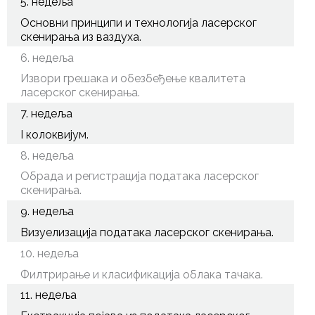
5. недеља
Основни принципи и технологија ласерског
скенирања из ваздуха.
6. недеља
Извори грешака и обезбеђење квалитета
ласерског скенирања.
7. недеља
I колоквијум.
8. недеља
Обрада и регистрација података ласерског
скенирања.
9. недеља
Визуелизација података ласерског скенирања.
10. недеља
Филтрирање и класификација облака тачака.
11. недеља