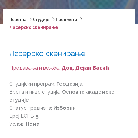
Почетна
Студије
Предмети
Ласерско скенирање
Ласерско скенирање
Доц. Дејан Васић
Предавања и вежбе:
Студијски програм:
Геодезија
Врста и ниво студија:
Основне академске
студије
Статус предмета:
Изборни
Број ЕСПБ:
5
Услов:
Нема