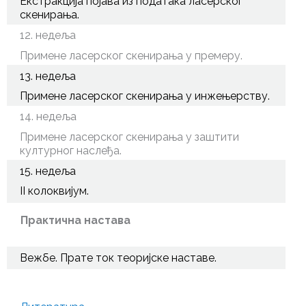
Екстракција појава из података ласерског
скенирања.
12. недеља
Примене ласерског скенирања у премеру.
13. недеља
Примене ласерског скенирања у инжењерству.
14. недеља
Примене ласерског скенирања у заштити
културног наслеђа.
15. недеља
II колоквијум.
Практична настава
Вежбе. Прате ток теоријске наставе.