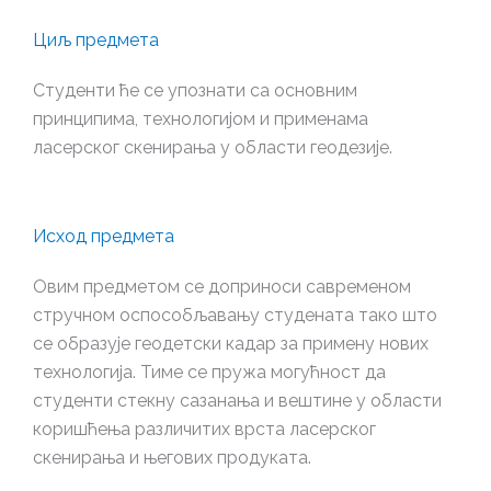
Циљ предмета
Студенти ће се упознати са основним
принципима, технологијом и применама
ласерског скенирања у области геодезије.
Исход предмета
Овим предметом се доприноси савременом
стручном оспособљавању студената тако што
се образује геодетски кадар за примену нових
технологија. Тиме се пружа могућност да
студенти стекну сазанања и вештине у области
коришћења различитих врста ласерског
скенирања и његових продуката.