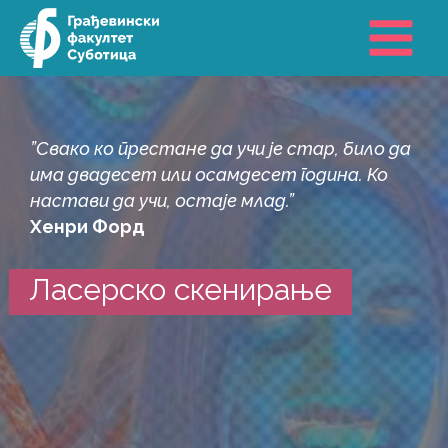
Пређи
на
садржај
”Свако ко престане да учи је стар, било да
има двадесет или осамдесет година. Ко
настави да учи, остаје млад.”
Хенри Форд
Ласерско скенирање