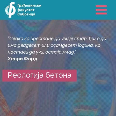
Пређи
на
садржај
”Свако ко престане да учи је стар, било да
има двадесет или осамдесет година. Ко
настави да учи, остаје млад.”
Хенри Форд
Реологија бетона