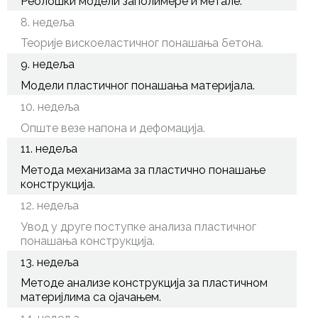
Реолошки модели заполимере и метале.
8. недеља
Теорије вискоеластичног понашања бетона.
9. недеља
Модели пластичног понашања материјала.
10. недеља
Опште везе напона и дефомација.
11. недеља
Метода механизама за пластично понашање
конструкција.
12. недеља
Увод у друге поступке анализа пластичног
понашања конструкција.
13. недеља
Методе анализе конструкција за пластичном
материјлима са ојачањем.