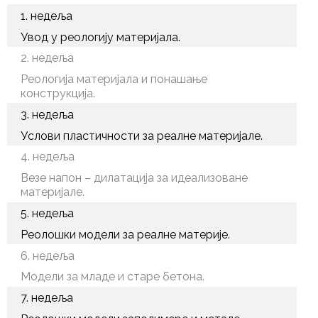
1. недеља
Увод у реологију материјала.
2. недеља
Реологија материјала и понашање
конструкција.
3. недеља
Услови пластичности за реалне материјале.
4. недеља
Везе напон – дилатација за идеализоване
материјале.
5. недеља
Реолошки модели за реалне материје.
6. недеља
Модели за младе и старе бетона.
7. недеља