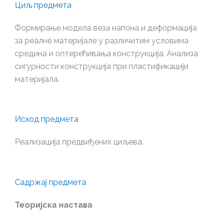
Циљ предмета
Формирање модела веза напона и деформација
за реалне материјале у различитим условима
средина и оптерећивања конструкција. Анализа
сигурности конструкција при пластификацији
материјала.
Исход предмета
Реализација предвиђених циљева.
Садржај предмета
Теоријска настава