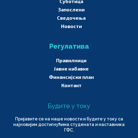
Суботица
Запослени
Сведочења
Новости
Регулатива
Правилници
Јавне набавке
Финансијски план
Контакт
Будите у току
Пријавите се на наше новости и будите у току са
најновијим достигнућима студената и наставника
ГФС.