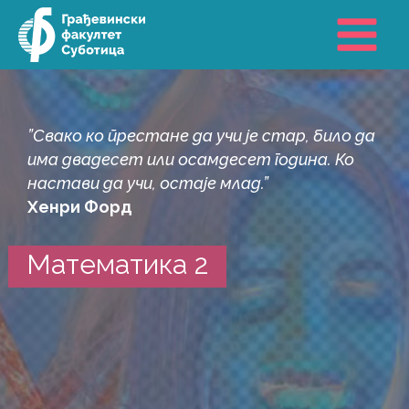
Пређи
на
садржај
”Свако ко престане да учи је стар, било да
има двадесет или осамдесет година. Ко
настави да учи, остаје млад.”
Хенри Форд
Математика 2