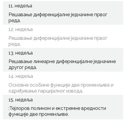
11. недеља
Решавање диференцијалне једначине првог
реда.
12. недеља
Решавање диференцијалне једначине првог
реда.
13. недеља
Решавање линеарне диференцијалне једначине
другог реда.
14. недеља
Основне особине функције две променљиве и
одређивање парцијалног извода.
15. недеља
:Тејлоров полином и екстремне вредности
функције две променљиве.