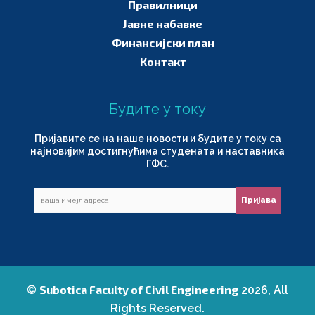
Правилници
Јавне набавке
Финансијски план
Контакт
Будите у току
Пријавите се на наше новости и будите у току са
најновијим достигнућима студената и наставника
ГФС.
Subotica Faculty of Civil Engineering
©
2026, All
Rights Reserved.