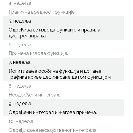
4. недеља
Гранична вредност функције
5. недеља
Одређивање извода функције и правила
диференцирања.
6. недеља
Примена извода функције.
7. недеља
Испитивање особина функција и цртање
графика криве дефинисане датом функцијом.
8. недеља
Неодређени интеграл.
9. недеља
Одређени интеграл и његова примена.
10. недеља
Одређивање несвојственог интеграла.