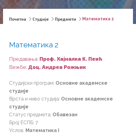
Почетна
Студије
Предмети
Математика 2
Математика 2
Проф. Хајналка K. Пеић
Предавања:
Доц. Андреа Рожњик
Вежбе:
Студијски програм:
Основне академске
студије
Врста и ниво студија:
Основне академске
студије
Статус предмета:
Обавезан
Број ЕСПБ: 7
Услов:
Математика I