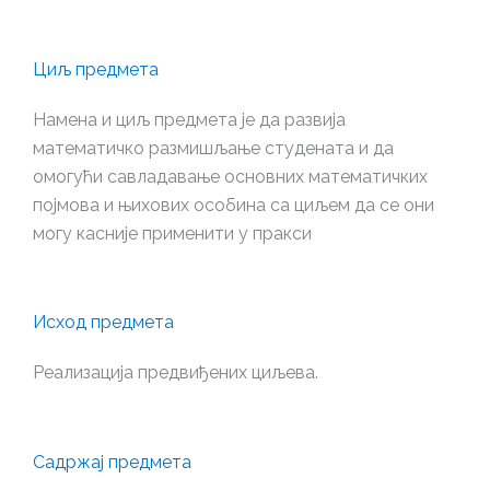
Циљ предмета
Намена и циљ предмета је да развија
математичко размишљање студената и да
омогући савладавање основних математичких
појмова и њихових особина са циљем да се они
могу касније применити у пракси
Исход предмета
Реализација предвиђених циљева.
Садржај предмета