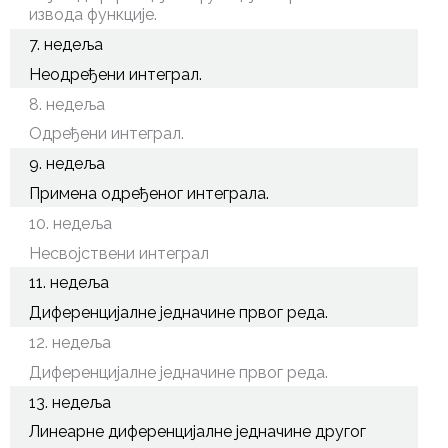
извода функције.
7. недеља
Неодређени интеграл.
8. недеља
Одређени интеграл.
9. недеља
Примена одређеног интеграла.
10. недеља
Несвојствени интеграл
11. недеља
Диференцијалне једначине првог реда.
12. недеља
Диференцијалне једначине првог реда.
13. недеља
Линеарне диференцијалне једначине другог