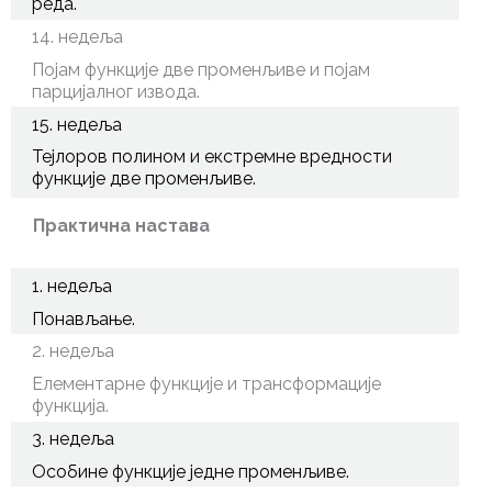
реда.
14. недеља
Појам функције две променљиве и појам
парцијалног извода.
15. недеља
Тејлоров полином и екстремне вредности
функције две променљиве.
Практична настава
1. недеља
Понављање.
2. недеља
Елементарне функције и трансформације
функција.
3. недеља
Особине функције једне променљиве.