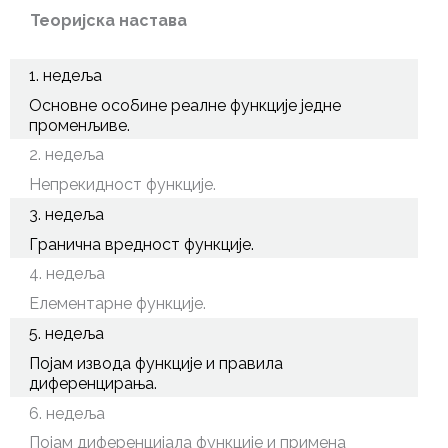
Теоријска настава
1. недеља
Основне особине реалне функције једне
променљиве.
2. недеља
Непрекидност функције.
3. недеља
Гранична вредност функције.
4. недеља
Елементарне функције.
5. недеља
Појам извода функције и правила
диференцирања.
6. недеља
Појам диференцијала функције и примена