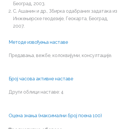
Београд, 2003.
С. Ашанин и др., Збирка одабраних задатака из
Инжењерске геодезије, Геокарта, Београд,
2007.
Методе извођења наставе
Предавања, вежбе, колоквијуми, консултације.
Број часова активне наставе
Други облици наставе: 4
Оцена знања (максимални број поена 100)