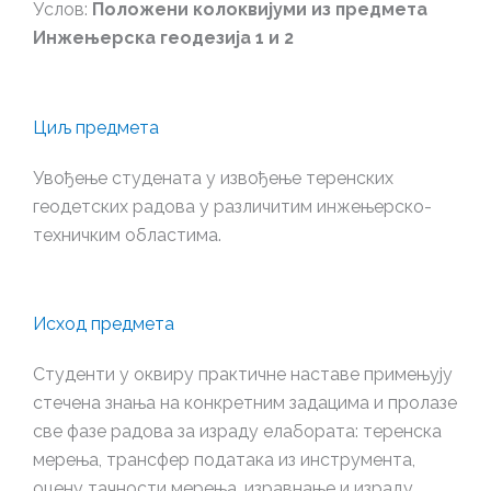
Услов:
Положени колоквијуми из предмета
Инжењерска геодезија 1 и 2
Циљ предмета
Увођење студената у извођење теренских
геодетских радова у различитим инжењерско-
техничким областима.
Исход предмета
Студенти у оквиру практичне наставе примењују
стечена знања на конкретним задацима и пролазе
све фазе радова за израду елабората: теренска
мерења, трансфер података из инструмента,
оцену тачности мерења, изравнање и израду