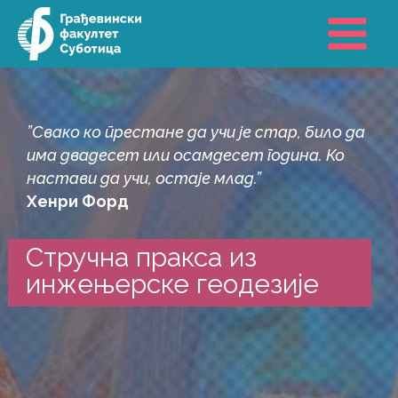
Пређи
на
садржај
”Свако ко престане да учи је стар, било да
има двадесет или осамдесет година. Ко
настави да учи, остаје млад.”
Хенри Форд
Стручна пракса из
инжењерске геодезије