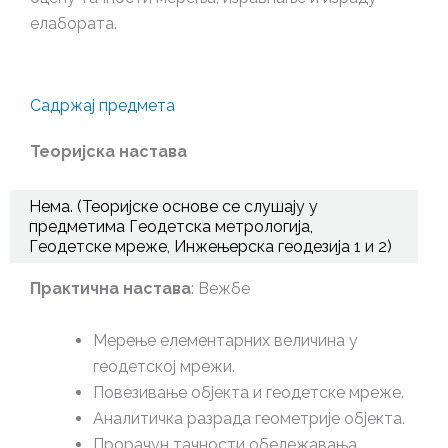
елабората.
Садржај предмета
Теоријска настава
Нема. (Теоријске основе се слушају у
предметима Геодетска метрологија,
Геодетске мреже, Инжењерска геодезија 1 и 2)
Практична настава
: Вежбе
Мерење елементарних величина у
геодетској мрежи.
Повезивање објекта и геодетске мреже.
Аналитичка разрада геометрије објекта.
Прорачун тачности обележавања