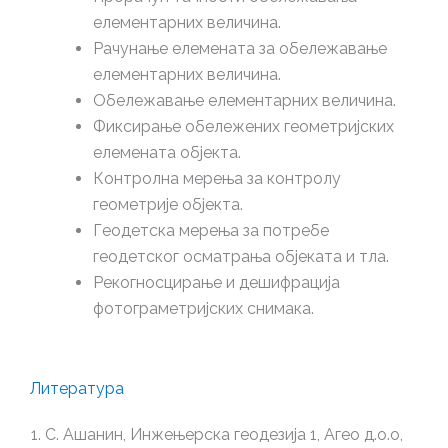
елементарних величина.
Рачунање елемената за обележавање
елементарних величина.
Обележавање елементарних величина.
Фиксирање обележених геометријских
елемената објекта.
Контролна мерења за контролу
геометрије објекта.
Геодетска мерења за потребе
геодетског осматрања објеката и тла.
Рекогносцирање и дешифрација
фотограметријских снимака.
Литература
С. Ашанин, Инжењерска геодезија 1, Агео д.о.о,