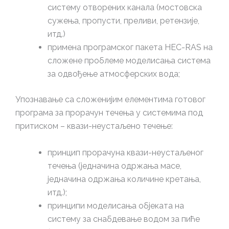
систему отворених канала (мостовска
сужења, пропусти, преливи, ретензије,
итд.)
примена програмског пакета HEC-RAS на
сложене проблеме моделисања система
за одвођење атмосферских вода;
Упознавање са сложенијим елементима готовог
програма за прорачун течења у системима под
притиском – квази-неустаљено течење:
принцип прорачуна квази-неустаљеног
течења (једначина одржања масе,
једначина одржања количине кретања,
итд.);
принципи моделисања објеката на
систему за снабдевање водом за пиће