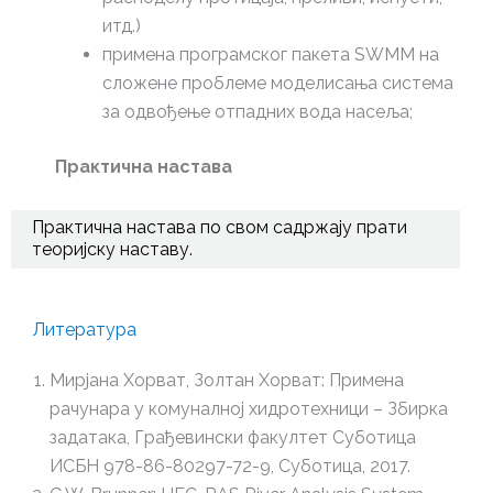
итд.)
примена програмског пакета SWMM на
сложене проблеме моделисања система
за одвођење отпадних вода насеља;
Практична настава
Практична настава по свом садржају прати
теоријску наставу.
Литература
Мирјана Хорват, Золтан Хорват: Примена
рачунара у комуналној хидротехници – Збирка
задатака, Грађевински факултет Суботица
ИСБН 978-86-80297-72-9, Суботица, 2017.