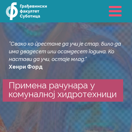
Пређи
на
садржај
”Свако ко престане да учи је стар, било да
има двадесет или осамдесет година. Ко
настави да учи, остаје млад.”
Хенри Форд
Примена рачунара у
комуналној хидротехници