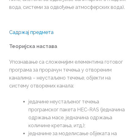
вода, системи за одвођење атмосферских вода).
Садржај предмета
Теоријска настава
Упознавање са сложенијим елементима готовог
програма за прорачун течења у отвореним
каналима – неустаљено течење, објекти на
систему отворених канала:
једачине неустаљеног течења
програмског пакета HEC-RAS (једначина
одржања масе, једначина одржања
количине кретања, итд.);
једначине за моделисање објеката на