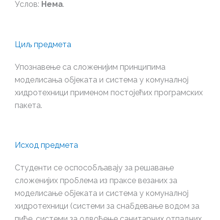
Услов:
Нема
.
Циљ предмета
Упознавење са сложенијим принципима
моделисања објеката и система у комуналној
хидротехници применом постојећих програмских
пакета.
Исход предмета
Студенти се оспособљавају за решавање
сложенијих проблема из праксе везаних за
моделисање објеката и система у комуналној
хидротехници (системи за снабдевање водом за
пиће, системи за одвођење санитарних отпадних