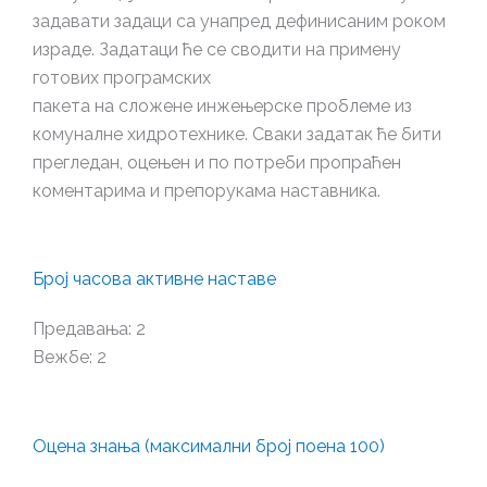
задавати задаци са унапред дефинисаним роком
израде. Задатаци ће се сводити на примену
готових програмских
пакета на сложене инжењерске проблеме из
комуналне хидротехнике. Сваки задатак ће бити
прегледан, оцењен и по потреби пропраћен
коментарима и препорукама наставника.
Број часова активне наставе
Предавања: 2
Вежбе: 2
Оцена знања (максимални број поена 100)