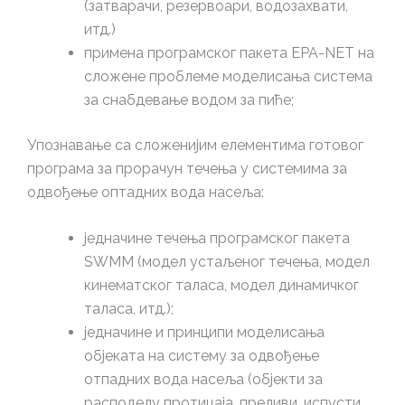
(затварачи, резервоари, водозахвати,
итд.)
примена програмског пакета EPA-NET на
сложене проблеме моделисања система
за снабдевање водом за пиће;
Упознавање са сложенијим елементима готовог
програма за прорачун течења у системима за
одвођење оптадних вода насеља:
једначине течења програмског пакета
SWMM (модел устаљеног течења, модел
кинематског таласа, модел динамичког
таласа, итд.);
једначине и принципи моделисања
објеката на систему за одвођење
отпадних вода насеља (објекти за
расподелу протицаја, преливи, испусти,