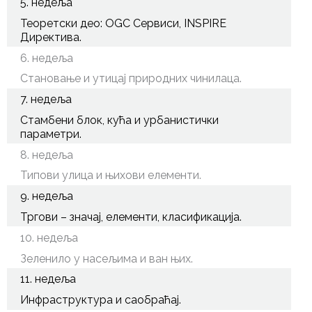
5. недеља
Теоретски део: OGC Сервиси, INSPIRE
Директива.
6. недеља
Становање и утицај природних чинилаца.
7. недеља
Стамбени блок, кућа и урбанистички
параметри.
8. недеља
Типови улица и њихови елементи.
9. недеља
Тргови – значај, елементи, класификација.
10. недеља
Зеленило у насељима и ван њих.
11. недеља
Инфраструктура и саобраћај.