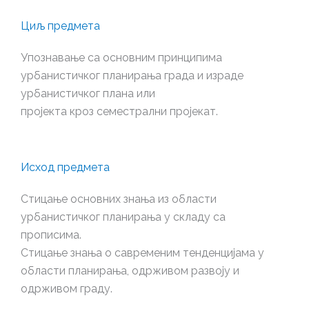
Циљ предмета
Упознавање са основним принципима
урбанистичког планирања града и израде
урбанистичког плана или
пројекта кроз семестрални пројекат.
Исход предмета
Стицање основних знања из области
урбанистичког планирања у складу са
прописима.
Стицање знања о савременим тенденцијама у
области планирања, одрживом развоју и
одрживом граду.