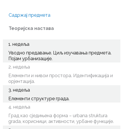
Садржај предмета
Теоријска настава
1. недеља
Уводно предавање. Циљ изучавања предмета.
Појам урбанизације.
2. недеља
Елементи и нивои простора. Идентификација и
орјентација.
3. недеља
Елементи структуре града.
4. недеља
Град као сједињена форма – urbana struktura
grada, корисници, активности, урбане функције.