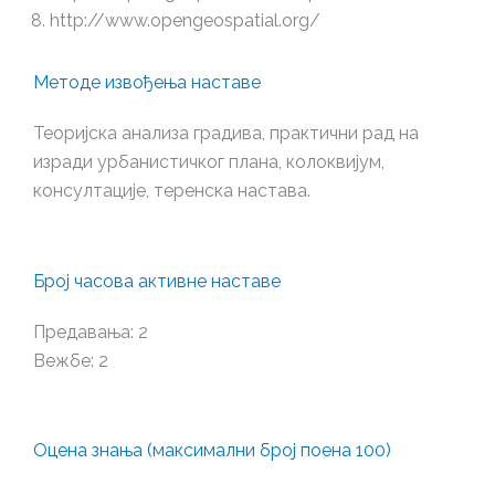
http://www.opengeospatial.org/
Методе извођења наставе
Теоријска анализа градива, практични рад на
изради урбанистичког плана, колоквијум,
консултације, теренска настава.
Број часова активне наставе
Предавања: 2
Вежбе: 2
Оцена знања (максимални број поена 100)