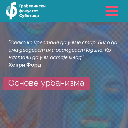
Пређи
на
садржај
”Свако ко престане да учи је стар, било да
има двадесет или осамдесет година. Ко
настави да учи, остаје млад.”
Хенри Форд
Основе урбанизма