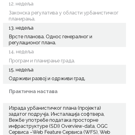
12. недеља
Законска регулатива у области урбанистичког
планирања.
13. недеља
Врсте планова. Однос генералног и
регулационог плана.
14. недеља
Програм и планирање града.
15. недеља
Одрживи развој и одрживи град.
Практична настава
Израда урбанистичког плана (пројекта)
задатог подручја. Инсталација софтвера,
Вежбе употребе података простoрне
инфраструктуре (SDI) Overview-data, OGC
Сервиса –Web Feature Сервиса (WFS), Web