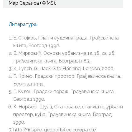
Map Сервиса (WMS).
Литература
Б. Стојков, План и судбина града, Грађевинска
књига, Београд 1992.
Б. Мирковић, Основи урбанизма 1а, 1б, 2а, 2б,
Грађевинска књига, Београд 1983.
K. Lynch, G. Hack: Site Planning, London, 2000.
Р. Криер, Градски простор, Грађевинска књига,
Београд 1991.
Г. Кулен, Градски пејзаж, Грађевинска књига,
Београд 1990.
К. Норберг Шулц, Становање, станиште, урбани
простор, кућа, Грађевинска књига, Београд
1990.
http://inspire-geoportal.ec.europa.eu/