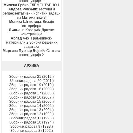
конструкције 1
Милена Грбић
:ЕЛЕМЕНТАРНО.1
Андреа Рожњик
: Тестови и
репрезентативни испитни задаци
из Математике 3
Моника Штиклица
: Дизајн
ентеријера
Љиљана Козарић
: Дрвене
конструкције
Арпад Чех
: Грађевински
материјали 2 Збирка решених
задатака
Мартина Пурчар Војнић
: Статика
конструкција 2
АРХИВА
Зборник радова 21 (2012.)
Зборник радова 20 (2011.)
Зборник радова 19 (2010.)
Зборник радова 18 (2009.)
Зборник радова 17 (2008.)
Зборник радова 16 (2007.)
Зборник радова 15 (2006.)
Зборник радова 14 (2005.)
Зборник радова 13 (2004.)
Зборник радова 12 (1999.)
Зборник радова 11 (1998.)
Зборник радова 10 (1994.)
Зборник радова 9 (1993.)
Зборник радова 8 (1992.)