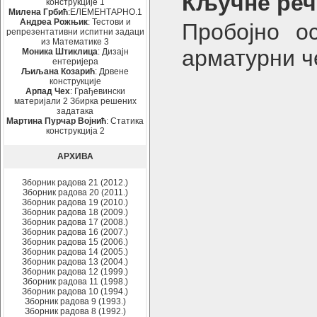
Кључне реч
конструкције 1
Милена Грбић
:ЕЛЕМЕНТАРНО.1
Андреа Рожњик
: Тестови и
Пробојно о
репрезентативни испитни задаци
из Математике 3
арматурни ч
Моника Штиклица
: Дизајн
ентеријера
Љиљана Козарић
: Дрвене
конструкције
Арпад Чех
: Грађевински
материјали 2 Збирка решених
задатака
Мартина Пурчар Војнић
: Статика
конструкција 2
АРХИВА
Зборник радова 21 (2012.)
Зборник радова 20 (2011.)
Зборник радова 19 (2010.)
Зборник радова 18 (2009.)
Зборник радова 17 (2008.)
Зборник радова 16 (2007.)
Зборник радова 15 (2006.)
Зборник радова 14 (2005.)
Зборник радова 13 (2004.)
Зборник радова 12 (1999.)
Зборник радова 11 (1998.)
Зборник радова 10 (1994.)
Зборник радова 9 (1993.)
Зборник радова 8 (1992.)