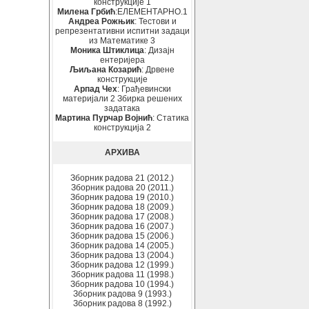
конструкције 1
Милена Грбић
:ЕЛЕМЕНТАРНО.1
Андреа Рожњик
: Тестови и
репрезентативни испитни задаци
из Математике 3
Моника Штиклица
: Дизајн
ентеријера
Љиљана Козарић
: Дрвене
конструкције
Арпад Чех
: Грађевински
материјали 2 Збирка решених
задатака
Мартина Пурчар Војнић
: Статика
конструкција 2
АРХИВА
Зборник радова 21 (2012.)
Зборник радова 20 (2011.)
Зборник радова 19 (2010.)
Зборник радова 18 (2009.)
Зборник радова 17 (2008.)
Зборник радова 16 (2007.)
Зборник радова 15 (2006.)
Зборник радова 14 (2005.)
Зборник радова 13 (2004.)
Зборник радова 12 (1999.)
Зборник радова 11 (1998.)
Зборник радова 10 (1994.)
Зборник радова 9 (1993.)
Зборник радова 8 (1992.)