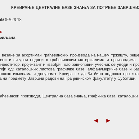
КРЕИРАЊЕ ЦЕНТРАЛНЕ БАЗЕ ЗНАЊА ЗА ПОТРЕБЕ ЗАВРШНИХ
nikGFS26.18
se
 Љиљана
е везане за асортиман грађевинских производа на нашем тржишту, реш
рени и сигурни подаци о грађевинским материјалима и производима.
нвеститор, пројектант и извођач, као равнопрвни учесник се уводи и п
тоји од: каталошких листова графичке базе, алфанумеричке базе и б
дложан изменама и допунама. Креира се да би била подршка пројекта
а на предмету Завршни радови на Грађевинском факултету у Суботици.
ађевински производи, Централна база знања, графичка база, каталошки
◄
►