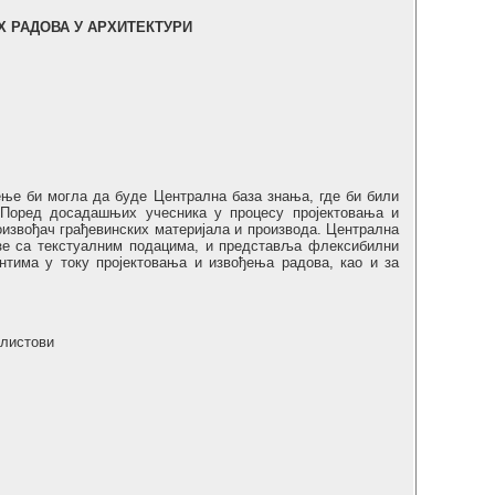
 РАДОВА У АРХИТЕКТУРИ
ење би могла да буде Централна база знања, где би били
 Поред досадашњих учесника у процесу пројектовања и
роизвођач грађевинских материјала и производа. Централна
азе са текстуалним подацима, и представља флексибилни
нтима у току пројектовања и извођења радова, као и за
 листови