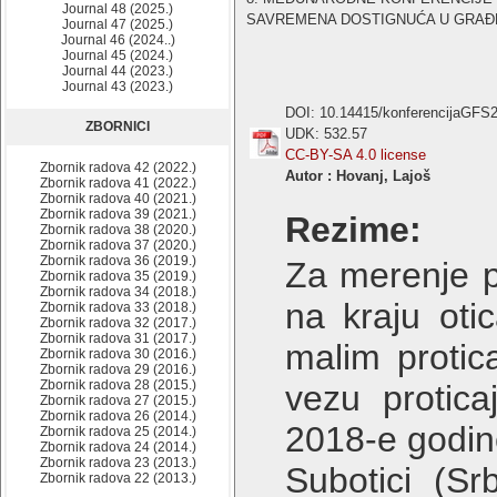
Journal 48 (2025.)
SAVREMENA DOSTIGNUĆA U GRAĐEVIN
Journal 47 (2025.)
Journal 46 (2024..)
Journal 45 (2024.)
Journal 44 (2023.)
Journal 43 (2023.)
DOI: 10.14415/konferencijaGFS
ZBORNICI
UDK: 532.57
CC-BY-SA 4.0 license
Zbornik radova 42 (2022.)
Autor : Hovanj, Lajoš
Zbornik radova 41 (2022.)
Zbornik radova 40 (2021.)
Zbornik radova 39 (2021.)
Rezime:
Zbornik radova 38 (2020.)
Zbornik radova 37 (2020.)
Zbornik radova 36 (2019.)
Za merenje pr
Zbornik radova 35 (2019.)
Zbornik radova 34 (2018.)
na kraju oti
Zbornik radova 33 (2018.)
Zbornik radova 32 (2017.)
Zbornik radova 31 (2017.)
malim protic
Zbornik radova 30 (2016.)
Zbornik radova 29 (2016.)
Zbornik radova 28 (2015.)
vezu protic
Zbornik radova 27 (2015.)
Zbornik radova 26 (2014.)
2018-e godine
Zbornik radova 25 (2014.)
Zbornik radova 24 (2014.)
Zbornik radova 23 (2013.)
Subotici (Sr
Zbornik radova 22 (2013.)