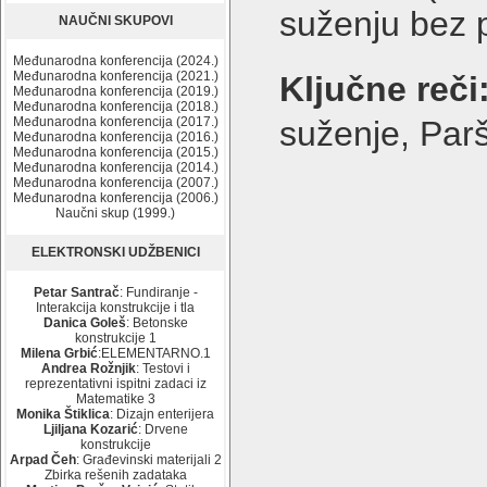
suženju bez 
NAUČNI SKUPOVI
Međunarodna konferencija (2024.)
Međunarodna konferencija (2021.)
Ključne reči
Međunarodna konferencija (2019.)
Međunarodna konferencija (2018.)
Međunarodna konferencija (2017.)
suženje, Parš
Međunarodna konferencija (2016.)
Međunarodna konferencija (2015.)
Međunarodna konferencija (2014.)
Međunarodna konferencija (2007.)
Međunarodna konferencija (2006.)
Naučni skup (1999.)
ELEKTRONSKI UDŽBENICI
Petar Santrač
: Fundiranje -
Interakcija konstrukcije i tla
Danica Goleš
: Betonske
konstrukcije 1
Milena Grbić
:ELEMENTARNO.1
Andrea Rožnjik
: Testovi i
reprezentativni ispitni zadaci iz
Matematike 3
Monika Štiklica
: Dizajn enterijera
Ljiljana Kozarić
: Drvene
konstrukcije
Arpad Čeh
: Građevinski materijali 2
Zbirka rešenih zadataka