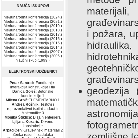
NAUČNI SKUPOVI
materijali
Međunarodna konferencija (2024.)
građevinars
Međunarodna konferencija (2021.)
Međunarodna konferencija (2019.)
Međunarodna konferencija (2018.)
i požara, u
Međunarodna konferencija (2017.)
Međunarodna konferencija (2016.)
hidraulik
Međunarodna konferencija (2015.)
Međunarodna konferencija (2014.)
Međunarodna konferencija (2007.)
hidrotehni
Međunarodna konferencija (2006.)
Naučni skup (1999.)
geotehni
ELEKTRONSKI UDŽBENICI
građevinars
Petar Santrač
: Fundiranje -
Interakcija konstrukcije i tla
geodezija (
Danica Goleš
: Betonske
konstrukcije 1
matematičk
Milena Grbić
:ELEMENTARNO.1
Andrea Rožnjik
: Testovi i
reprezentativni ispitni zadaci iz
astronomij
Matematike 3
Monika Štiklica
: Dizajn enterijera
Ljiljana Kozarić
: Drvene
fotogramet
konstrukcije
Arpad Čeh
: Građevinski materijali 2
zemljišne ter
Zbirka rešenih zadataka