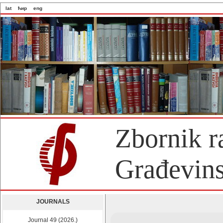
lat
ћир
eng
Zbornik r
Građevins
JOURNALS
Journal 49 (2026.)