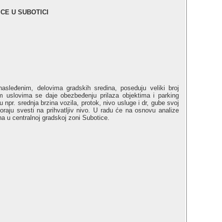
CE U SUBOTICI
sleđenim, delovima gradskih sredina, poseduju veliki broj
im uslovima se daje obezbeđenju prilaza objektima i parking
u npr. srednja brzina vozila, protok, nivo usluge i dr, gube svoj
raju svesti na prihvatljiv nivo. U radu će na osnovu analize
na u centralnoj gradskoj zoni Subotice.