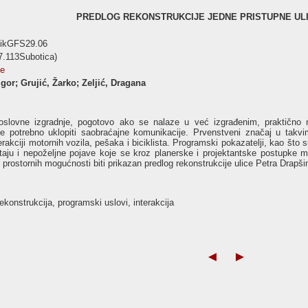
PREDLOG REKONSTRUKCIJE JEDNE PRISTUPNE ULI
nikGFS29.06
7.113Subotica)
se
Igor; Grujić, Žarko; Zeljić, Dragana
slovne izgradnje, pogotovo ako se nalaze u već izgrađenim, praktično na
je potrebno uklopiti saobraćajne komunikacije. Prvenstveni značaj u takv
erakciji motornih vozila, pešaka i biciklista. Programski pokazatelji, kao što s
aju i nepoželjne pojave koje se kroz planerske i projektantske postupke mo
 prostornih mogućnosti biti prikazan predlog rekonstrukcije ulice Petra Drapši
konstrukcija, programski uslovi, interakcija
◄
►