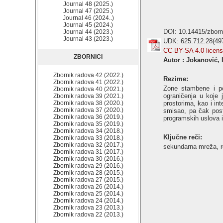
Journal 48 (2025.)
Journal 47 (2025.)
Journal 46 (2024..)
Journal 45 (2024.)
DOI: 10.14415/zbor
Journal 44 (2023.)
Journal 43 (2023.)
UDK: 625.712.28(49
CC-BY-SA 4.0 licen
ZBORNICI
Autor : Jokanović, 
Zbornik radova 42 (2022.)
Rezime:
Zbornik radova 41 (2022.)
Zone stambene i po
Zbornik radova 40 (2021.)
ograničenja u koje 
Zbornik radova 39 (2021.)
Zbornik radova 38 (2020.)
prostorima, kao i int
Zbornik radova 37 (2020.)
smisao, pa čak post
Zbornik radova 36 (2019.)
programskih uslova i
Zbornik radova 35 (2019.)
Zbornik radova 34 (2018.)
Ključne reči:
Zbornik radova 33 (2018.)
Zbornik radova 32 (2017.)
sekundarna mreža, re
Zbornik radova 31 (2017.)
Zbornik radova 30 (2016.)
Zbornik radova 29 (2016.)
Zbornik radova 28 (2015.)
Zbornik radova 27 (2015.)
Zbornik radova 26 (2014.)
Zbornik radova 25 (2014.)
Zbornik radova 24 (2014.)
Zbornik radova 23 (2013.)
Zbornik radova 22 (2013.)