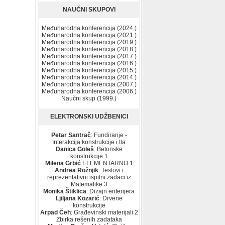
NAUČNI SKUPOVI
Međunarodna konferencija (2024.)
Međunarodna konferencija (2021.)
Međunarodna konferencija (2019.)
Međunarodna konferencija (2018.)
Međunarodna konferencija (2017.)
Međunarodna konferencija (2016.)
Međunarodna konferencija (2015.)
Međunarodna konferencija (2014.)
Međunarodna konferencija (2007.)
Međunarodna konferencija (2006.)
Naučni skup (1999.)
ELEKTRONSKI UDŽBENICI
Petar Santrač
: Fundiranje -
Interakcija konstrukcije i tla
Danica Goleš
: Betonske
konstrukcije 1
Milena Grbić
:ELEMENTARNO.1
Andrea Rožnjik
: Testovi i
reprezentativni ispitni zadaci iz
Matematike 3
Monika Štiklica
: Dizajn enterijera
Ljiljana Kozarić
: Drvene
konstrukcije
Arpad Čeh
: Građevinski materijali 2
Zbirka rešenih zadataka