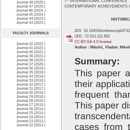
7
INTERNATIONAL CONFERENCE
Journal 48 (2025.)
CONTEMPORARY ACHIEVEMENTS IN CI
Journal 47 (2025.)
Journal 46 (2024..)
Journal 45 (2024.)
Journal 44 (2023.)
HISTORIC
Journal 43 (2023.)
DOI: 10.14415/konferencijaGFS
FACULTY JOURNALS
UDC: 72.012:111.852
CC-BY-SA 4.0 license
Journal 42 (2022.)
Author : Nikolić, Vladan; Nikol
Journal 41 (2022.)
Journal 40 (2021.)
Journal 39 (2021.)
Summary:
Journal 38 (2020.)
Journal 37 (2020.)
Journal 36 (2019.)
This paper a
Journal 35 (2019.)
Journal 34 (2018.)
Journal 33 (2018.)
their applica
Journal 32 (2017.)
Journal 31 (2017.)
frequent tha
Journal 30 (2016.)
Journal 29 (2016.)
Journal 28 (2015.)
This paper di
Journal 27 (2015.)
Journal 26 (2014.)
Journal 25 (2014.)
transcenden
Journal 24 (2014.)
Journal 23 (2013.)
cases from t
Journal 22 (2013.)