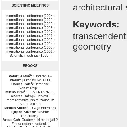
architectural 
SCIENTIFIC MEETINGS
International conference (2024.)
International conference (2021.)
Keywords:
International conference (2019.)
International conference (2018.)
International conference (2017.)
transcenden
International conference (2016.)
International conference (2015.)
geometry
International conference (2014.)
International conference (2007.)
International conference (2006.)
Scientific meetings (1999.)
EBOOKS
Petar Santrač
: Fundiranje -
Interakcija konstrukcije i tla
Danica Goleš
: Betonske
konstrukcije 1
Milena Grbić
:ELEMENTARNO.1
Andrea Rožnjik
: Testovi i
reprezentativni ispitni zadaci iz
Matematike 3
Monika Štiklica
: Dizajn enterijera
Ljiljana Kozarić
: Drvene
konstrukcije
Arpad Čeh
: Građevinski materijali 2
Zbirka rešenih zadataka