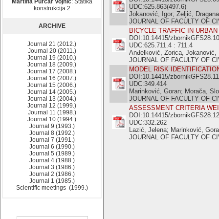
Martina Purčar Vojnić
: Statika
UDC:625.863(497.6)
konstrukcija 2
Jokanović, Igor; Zeljić, Dragana
JOURNAL OF FACULTY OF CIVI
ARCHIVE
BICYCLE TRAFFIC IN URBAN
DOI:10.14415/zbornikGFS28.1
Journal 21 (2012.)
UDC:625.711.4 : 711.4
Journal 20 (2011.)
Anđelković, Zorica, Jokanović, 
Journal 19 (2010.)
JOURNAL OF FACULTY OF CIVI
Journal 18 (2009.)
MODEL RISK IDENTIFICATIO
Journal 17 (2008.)
DOI:10.14415/zbornikGFS28.11
Journal 16 (2007.)
UDC:349.414
Journal 15 (2006.)
Marinković, Goran; Morača, Slob
Journal 14 (2005.)
JOURNAL OF FACULTY OF CIVI
Journal 13 (2004.)
Journal 12 (1999.)
ASSESSMENT CRITERIA WEI
Journal 11 (1998.)
DOI:10.14415/zbornikGFS28.1
Journal 10 (1994.)
UDC:332.262
Journal 9 (1993.)
Lazić, Jelena; Marinković, Gora
Journal 8 (1992.)
JOURNAL OF FACULTY OF CIVI
Journal 7 (1991.)
Journal 6 (1990.)
Journal 5 (1989.)
Journal 4 (1988.)
Journal 3 (1986.)
Journal 2 (1986.)
Journal 1 (1985.)
Scientific meetings (1999.)