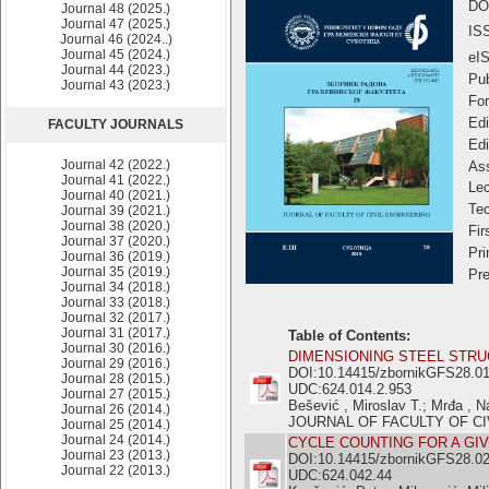
DO
Journal 48 (2025.)
Journal 47 (2025.)
IS
Journal 46 (2024..)
Journal 45 (2024.)
eI
Journal 44 (2023.)
Pub
Journal 43 (2023.)
For
Edi
FACULTY JOURNALS
Edi
Journal 42 (2022.)
Ass
Journal 41 (2022.)
Lec
Journal 40 (2021.)
Tec
Journal 39 (2021.)
Journal 38 (2020.)
Fir
Journal 37 (2020.)
Pri
Journal 36 (2019.)
Journal 35 (2019.)
Pre
Journal 34 (2018.)
Journal 33 (2018.)
Journal 32 (2017.)
Journal 31 (2017.)
Table of Contents:
Journal 30 (2016.)
DIMENSIONING STEEL STR
Journal 29 (2016.)
DOI:10.14415/zbornikGFS28.0
Journal 28 (2015.)
UDC:624.014.2.953
Journal 27 (2015.)
Bešević , Miroslav T.; Mrđa , N
Journal 26 (2014.)
JOURNAL OF FACULTY OF CIVI
Journal 25 (2014.)
Journal 24 (2014.)
CYCLE COUNTING FOR A GIV
Journal 23 (2013.)
DOI:10.14415/zbornikGFS28.0
Journal 22 (2013.)
UDC:624.042.44