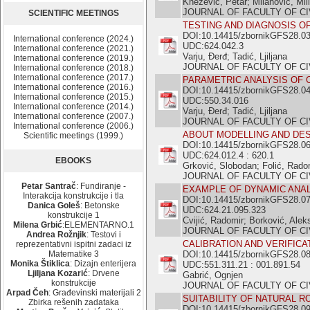
Knežević, Petar; Milanović, Mil
JOURNAL OF FACULTY OF CIVI
SCIENTIFIC MEETINGS
TESTING AND DIAGNOSIS O
DOI:10.14415/zbornikGFS28.0
International conference (2024.)
UDC:624.042.3
International conference (2021.)
Varju, Đerđ; Tadić, Ljiljana
International conference (2019.)
JOURNAL OF FACULTY OF CIVI
International conference (2018.)
International conference (2017.)
PARAMETRIC ANALYSIS OF
International conference (2016.)
DOI:10.14415/zbornikGFS28.0
International conference (2015.)
UDC:550.34.016
International conference (2014.)
Varju, Đerđ; Tadić, Ljiljana
International conference (2007.)
JOURNAL OF FACULTY OF CIVI
International conference (2006.)
ABOUT MODELLING AND DES
Scientific meetings (1999.)
DOI:10.14415/zbornikGFS28.0
UDC:624.012.4 : 620.1
EBOOKS
Grković, Slobodan; Folić, Rado
JOURNAL OF FACULTY OF CIVI
Petar Santrač
: Fundiranje -
EXAMPLE OF DYNAMIC ANAL
Interakcija konstrukcije i tla
DOI:10.14415/zbornikGFS28.0
Danica Goleš
: Betonske
UDC:624.21.095.323
konstrukcije 1
Cvijić, Radomir; Borković, Alek
Milena Grbić
:ELEMENTARNO.1
JOURNAL OF FACULTY OF CIVI
Andrea Rožnjik
: Testovi i
CALIBRATION AND VERIFIC
reprezentativni ispitni zadaci iz
Matematike 3
DOI:10.14415/zbornikGFS28.0
Monika Štiklica
: Dizajn enterijera
UDC:551.311.21 : 001.891.54
Ljiljana Kozarić
: Drvene
Gabrić, Ognjen
konstrukcije
JOURNAL OF FACULTY OF CIVI
Arpad Čeh
: Građevinski materijali 2
SUITABILITY OF NATURAL 
Zbirka rešenih zadataka
DOI:10.14415/zbornikGFS28.0