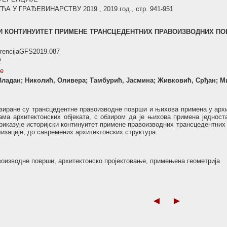
У ГРАЂЕВИНАРСТВУ 2019 , 2019.год., стр. 941-951
И КОНТИНУИТЕТ ПРИМЕНЕ ТРАНСЦЕДЕНТНИХ ПРАВОИЗВОДНИХ П
erencijaGFS2019.087
2
se
 Владан; Николић, Оливера; Тамбурић, Јасмина; Живковић, Срђан; М
изиране су трансцедентне правоизводне површи и њихова примена у арх
ма архитектонских објеката, с обзиром да је њихова примена једност
риказује историјски континуитет примене правоизводних трансцедентних
изације, до савремених архитектонских структура.
воизводне површи, архитектонско пројектовање, примењена геометрија
◄
►