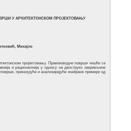
ОВРШИ У АРХИТЕКТОНСКОМ ПРОЈЕКТОВАЊУ
итковић, Михајло
итектонском пројектовању. Правоизводне површи чешће се
авнија и рационалнија у односу на двоструко закривљене
 површи, приказујући и анализирајући изабране примере од