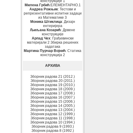
конструкције 1
Милена Грбић
:ЕЛЕМЕНТАРНО.1
Андреа Рожњик
: Тестови и
репрезентативни испитни задаци
из Математике 3
Моника Штиклица
: Дизајн
ентеријера
Љиљана Козарић
: Дрвене
конструкције
Арпад Чех
: Грађевински
материјали 2 Збирка решених
задатака
Мартина Пурчар Војнић
: Статика
конструкција 2
АРХИВА
Зборник радова 21 (2012.)
Зборник радова 20 (2011.)
Зборник радова 19 (2010.)
Зборник радова 18 (2009.)
Зборник радова 17 (2008.)
Зборник радова 16 (2007.)
Зборник радова 15 (2006.)
Зборник радова 14 (2005.)
Зборник радова 13 (2004.)
Зборник радова 12 (1999.)
Зборник радова 11 (1998.)
Зборник радова 10 (1994.)
Зборник радова 9 (1993.)
Зборник радова 8 (1992.)