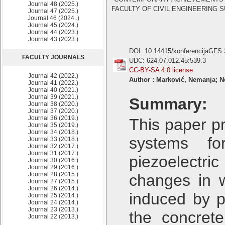
Journal 48 (2025.)
FACULTY OF CIVIL ENGINEERING SUB
Journal 47 (2025.)
Journal 46 (2024..)
Journal 45 (2024.)
Journal 44 (2023.)
Journal 43 (2023.)
DOI: 10.14415/konferencijaGFS
FACULTY JOURNALS
UDC: 624.07.012.45:539.3
CC-BY-SA 4.0 license
Journal 42 (2022.)
Author : Marković, Nemanja; N
Journal 41 (2022.)
Journal 40 (2021.)
Journal 39 (2021.)
Summary:
Journal 38 (2020.)
Journal 37 (2020.)
Journal 36 (2019.)
This paper p
Journal 35 (2019.)
Journal 34 (2018.)
systems fo
Journal 33 (2018.)
Journal 32 (2017.)
Journal 31 (2017.)
piezoelectri
Journal 30 (2016.)
Journal 29 (2016.)
Journal 28 (2015.)
changes in w
Journal 27 (2015.)
Journal 26 (2014.)
induced by p
Journal 25 (2014.)
Journal 24 (2014.)
Journal 23 (2013.)
the concrete
Journal 22 (2013.)