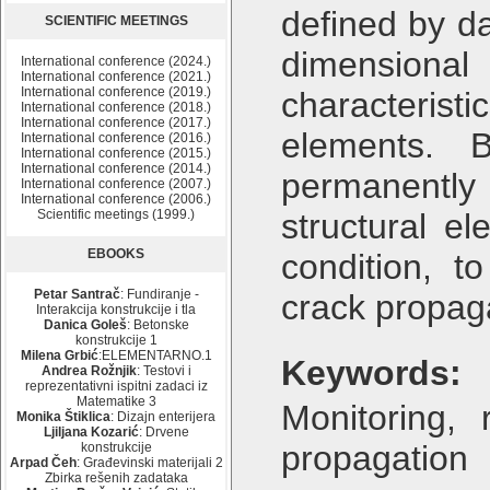
defined by d
SCIENTIFIC MEETINGS
dimension
International conference (2024.)
International conference (2021.)
International conference (2019.)
characteris
International conference (2018.)
International conference (2017.)
elements. B
International conference (2016.)
International conference (2015.)
International conference (2014.)
permanentl
International conference (2007.)
International conference (2006.)
Scientific meetings (1999.)
structural el
EBOOKS
condition, t
Petar Santrač
: Fundiranje -
crack propag
Interakcija konstrukcije i tla
Danica Goleš
: Betonske
konstrukcije 1
Milena Grbić
:ELEMENTARNO.1
Keywords:
Andrea Rožnjik
: Testovi i
reprezentativni ispitni zadaci iz
Matematike 3
Monitoring, 
Monika Štiklica
: Dizajn enterijera
Ljiljana Kozarić
: Drvene
propagation
konstrukcije
Arpad Čeh
: Građevinski materijali 2
Zbirka rešenih zadataka