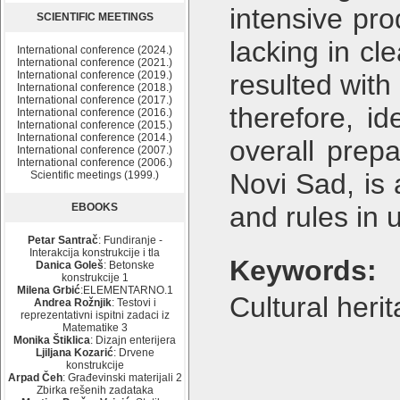
intensive pr
SCIENTIFIC MEETINGS
lacking in c
International conference (2024.)
International conference (2021.)
International conference (2019.)
resulted with
International conference (2018.)
International conference (2017.)
therefore, i
International conference (2016.)
International conference (2015.)
International conference (2014.)
overall prep
International conference (2007.)
International conference (2006.)
Novi Sad, is
Scientific meetings (1999.)
EBOOKS
and rules in 
Petar Santrač
: Fundiranje -
Interakcija konstrukcije i tla
Keywords:
Danica Goleš
: Betonske
konstrukcije 1
Milena Grbić
:ELEMENTARNO.1
Cultural heri
Andrea Rožnjik
: Testovi i
reprezentativni ispitni zadaci iz
Matematike 3
Monika Štiklica
: Dizajn enterijera
Ljiljana Kozarić
: Drvene
konstrukcije
Arpad Čeh
: Građevinski materijali 2
Zbirka rešenih zadataka