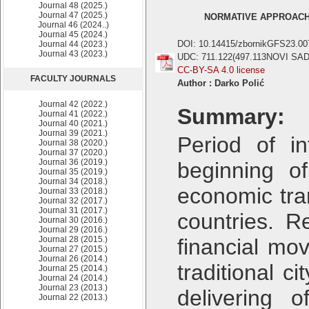
Journal 48 (2025.)
Journal 47 (2025.)
NORMATIVE APPROACH 
Journal 46 (2024..)
Journal 45 (2024.)
DOI: 10.14415/zbornikGFS23.00
Journal 44 (2023.)
Journal 43 (2023.)
UDC: 711.122(497.113NOVI SAD
CC-BY-SA 4.0 license
FACULTY JOURNALS
Author : Darko Polić
Journal 42 (2022.)
Summary:
Journal 41 (2022.)
Journal 40 (2021.)
Journal 39 (2021.)
Period of i
Journal 38 (2020.)
Journal 37 (2020.)
Journal 36 (2019.)
beginning o
Journal 35 (2019.)
Journal 34 (2018.)
economic tra
Journal 33 (2018.)
Journal 32 (2017.)
Journal 31 (2017.)
countries. 
Journal 30 (2016.)
Journal 29 (2016.)
Journal 28 (2015.)
financial mo
Journal 27 (2015.)
Journal 26 (2014.)
traditional c
Journal 25 (2014.)
Journal 24 (2014.)
Journal 23 (2013.)
delivering 
Journal 22 (2013.)