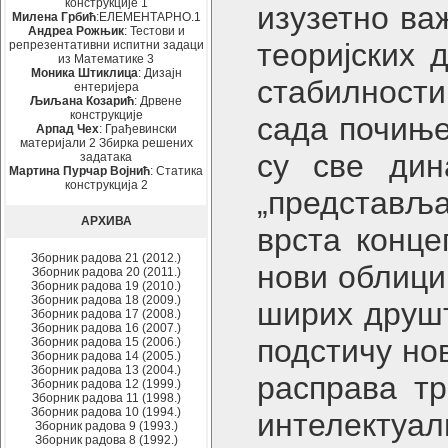
конструкције 1
изузетно ва
Милена Грбић
:ЕЛЕМЕНТАРНО.1
Андреа Рожњик
: Тестови и
теоријских 
репрезентативни испитни задаци
из Математике 3
Моника Штиклица
: Дизајн
стабилности
ентеријера
Љиљана Козарић
: Дрвене
конструкције
сада почиње
Арпад Чех
: Грађевински
материјали 2 Збирка решених
су све дина
задатака
Мартина Пурчар Војнић
: Статика
конструкција 2
„представљ
АРХИВА
врста конце
Зборник радова 21 (2012.)
нови облици
Зборник радова 20 (2011.)
Зборник радова 19 (2010.)
Зборник радова 18 (2009.)
ширих друшт
Зборник радова 17 (2008.)
Зборник радова 16 (2007.)
подстичу но
Зборник радова 15 (2006.)
Зборник радова 14 (2005.)
Зборник радова 13 (2004.)
расправа т
Зборник радова 12 (1999.)
Зборник радова 11 (1998.)
Зборник радова 10 (1994.)
интелектуал
Зборник радова 9 (1993.)
Зборник радова 8 (1992.)