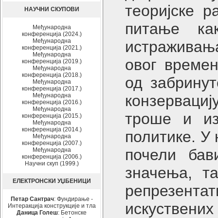
теоријске р
НАУЧНИ СКУПОВИ
питање ка
Међународна
конференција (2024.)
Међународна
истраживањ
конференција (2021.)
Међународна
овог времен
конференција (2019.)
Међународна
конференција (2018.)
од забринут
Међународна
конференција (2017.)
Међународна
конзервациј
конференција (2016.)
Међународна
троше и из
конференција (2015.)
Међународна
конференција (2014.)
политике. У
Међународна
конференција (2007.)
почели бав
Међународна
конференција (2006.)
Научни скуп (1999.)
значења, та
ЕЛЕКТРОНСКИ УЏБЕНИЦИ
репрезента
Петар Сантрач
: Фундирање -
искуствени
Интеракција конструкције и тла
Даница Голеш
: Бетонске