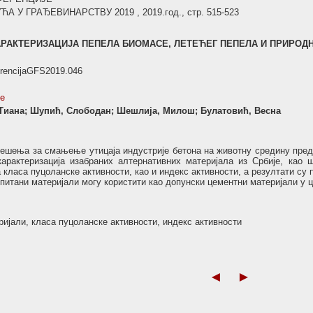
У ГРАЂЕВИНАРСТВУ 2019 , 2019.год., стр. 515-523
РАКТЕРИЗАЦИЈА ПЕПЕЛА БИОМАСЕ, ЛЕТЕЋЕГ ПЕПЕЛА И ПРИРОДН
erencijaGFS2019.046
se
 Тиана; Шупић, Слободан; Шешлија, Милош; Булатовић, Весна
решења за смањење утицаја индустрије бетона на животну средину пре
карактеризација изабраних алтернативних материјала из Србије, као 
 класа пуцоланске активности, као и индекс активности, а резултати су 
питани материјали могу користити као допунски цементни материјали у 
ијали, класа пуцоланске активности, индекс активности
◄
►