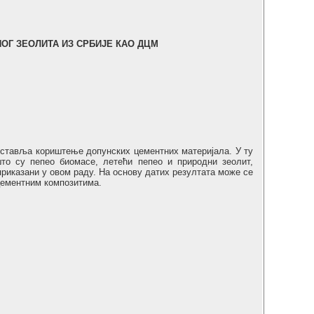
ОГ ЗЕОЛИТА ИЗ СРБИЈЕ КАО ДЦМ
дставља кориштење допунских цементних материјала. У ту
што су пепео биомасе, летећи пепео и природни зеолит,
приказани у овом раду. На основу датих резултата може се
цементним композитима.