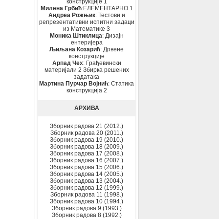
конструкције 1
Милена Грбић
:ЕЛЕМЕНТАРНО.1
Андреа Рожњик
: Тестови и
репрезентативни испитни задаци
из Математике 3
Моника Штиклица
: Дизајн
ентеријера
Љиљана Козарић
: Дрвене
конструкције
Арпад Чех
: Грађевински
материјали 2 Збирка решених
задатака
Мартина Пурчар Војнић
: Статика
конструкција 2
АРХИВА
Зборник радова 21 (2012.)
Зборник радова 20 (2011.)
Зборник радова 19 (2010.)
Зборник радова 18 (2009.)
Зборник радова 17 (2008.)
Зборник радова 16 (2007.)
Зборник радова 15 (2006.)
Зборник радова 14 (2005.)
Зборник радова 13 (2004.)
Зборник радова 12 (1999.)
Зборник радова 11 (1998.)
Зборник радова 10 (1994.)
Зборник радова 9 (1993.)
Зборник радова 8 (1992.)