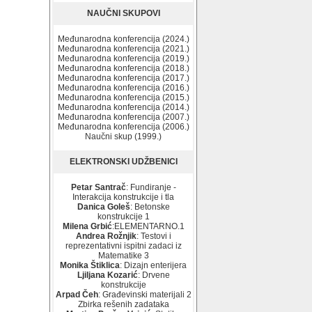
NAUČNI SKUPOVI
Međunarodna konferencija (2024.)
Međunarodna konferencija (2021.)
Međunarodna konferencija (2019.)
Međunarodna konferencija (2018.)
Međunarodna konferencija (2017.)
Međunarodna konferencija (2016.)
Međunarodna konferencija (2015.)
Međunarodna konferencija (2014.)
Međunarodna konferencija (2007.)
Međunarodna konferencija (2006.)
Naučni skup (1999.)
ELEKTRONSKI UDŽBENICI
Petar Santrač
: Fundiranje -
Interakcija konstrukcije i tla
Danica Goleš
: Betonske
konstrukcije 1
Milena Grbić
:ELEMENTARNO.1
Andrea Rožnjik
: Testovi i
reprezentativni ispitni zadaci iz
Matematike 3
Monika Štiklica
: Dizajn enterijera
Ljiljana Kozarić
: Drvene
konstrukcije
Arpad Čeh
: Građevinski materijali 2
Zbirka rešenih zadataka