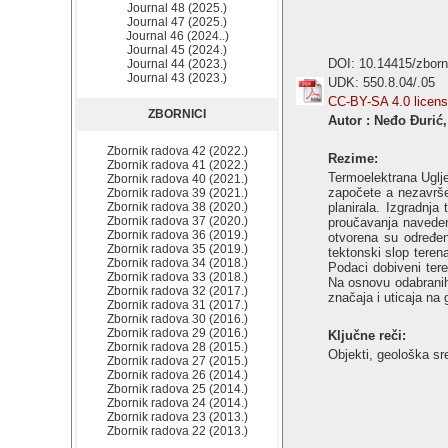
Journal 48 (2025.)
Journal 47 (2025.)
Journal 46 (2024..)
Journal 45 (2024.)
DOI: 10.14415/zbor
Journal 44 (2023.)
Journal 43 (2023.)
UDK: 550.8.04/.05
CC-BY-SA 4.0 licen
ZBORNICI
Autor : Neđo Đurić,
Zbornik radova 42 (2022.)
Rezime:
Zbornik radova 41 (2022.)
Termoelektrana Uglje
Zbornik radova 40 (2021.)
započete a nezavršen
Zbornik radova 39 (2021.)
Zbornik radova 38 (2020.)
planirala. Izgradnja
Zbornik radova 37 (2020.)
proučavanja navedeni
Zbornik radova 36 (2019.)
otvorena su određena
Zbornik radova 35 (2019.)
tektonski slop teren
Zbornik radova 34 (2018.)
Podaci dobiveni tere
Zbornik radova 33 (2018.)
Na osnovu odabranih 
Zbornik radova 32 (2017.)
značaja i uticaja na
Zbornik radova 31 (2017.)
Zbornik radova 30 (2016.)
Zbornik radova 29 (2016.)
Ključne reči:
Zbornik radova 28 (2015.)
Objekti, geološka sre
Zbornik radova 27 (2015.)
Zbornik radova 26 (2014.)
Zbornik radova 25 (2014.)
Zbornik radova 24 (2014.)
Zbornik radova 23 (2013.)
Zbornik radova 22 (2013.)