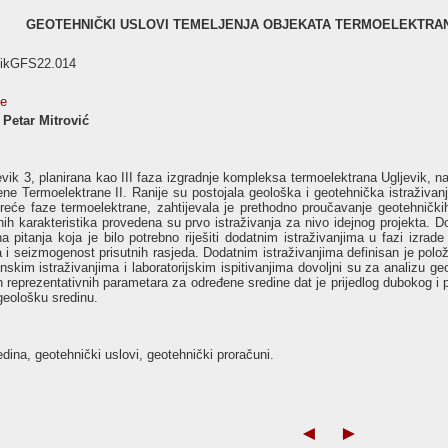
GEOTEHNIČKI USLOVI TEMELJENJA OBJEKATA TERMOELEKTRAN
nikGFS22.014
se
 Petar Mitrović
vik 3, planirana kao III faza izgradnje kompleksa termoelektrana Ugljevik, na
e Termoelektrane II. Ranije su postojala geološka i geotehnička istraživanj
 treće faze termoelektrane, zahtijevala je prethodno proučavanje geotehnički
h karakteristika provedena su prvo istraživanja za nivo idejnog projekta. Dob
 pitanja koja je bilo potrebno riješiti dodatnim istraživanjima u fazi izra
a i seizmogenost prisutnih rasjeda. Dodatnim istraživanjima definisan je polož
nskim istraživanjima i laboratorijskim ispitivanjima dovoljni su za analizu g
reprezentativnih parametara za određene sredine dat je prijedlog dubokog i p
 geološku sredinu.
dina, geotehnički uslovi, geotehnički proračuni.
◄
►