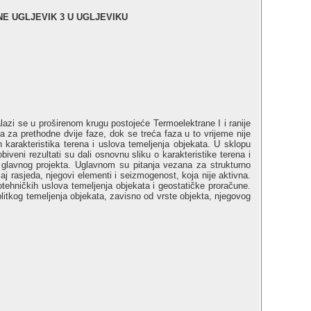
E UGLJEVIK 3 U UGLJEVIKU
lazi se u proširenom krugu postojeće Termoelektrane I i ranije
a za prethodne dvije faze, dok se treća faza u to vrijeme nije
h karakteristika terena i uslova temeljenja objekata. U sklopu
iveni rezultati su dali osnovnu sliku o karakteristike terena i
de glavnog projekta. Uglavnom su pitanja vezana za strukturno
aj rasjeda, njegovi elementi i seizmogenost, koja nije aktivna.
eotehničkih uslova temeljenja objekata i geostatičke proračune.
litkog temeljenja objekata, zavisno od vrste objekta, njegovog