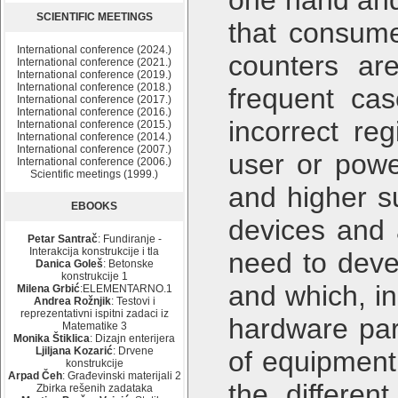
one hand and 
SCIENTIFIC MEETINGS
that consumed
International conference (2024.)
counters ar
International conference (2021.)
International conference (2019.)
International conference (2018.)
frequent cas
International conference (2017.)
International conference (2016.)
incorrect re
International conference (2015.)
International conference (2014.)
International conference (2007.)
user or powe
International conference (2006.)
Scientific meetings (1999.)
and higher su
EBOOKS
devices and 
Petar Santrač
: Fundiranje -
Interakcija konstrukcije i tla
need to deve
Danica Goleš
: Betonske
konstrukcije 1
and which, in
Milena Grbić
:ELEMENTARNO.1
Andrea Rožnjik
: Testovi i
reprezentativni ispitni zadaci iz
hardware par
Matematike 3
Monika Štiklica
: Dizajn enterijera
Ljiljana Kozarić
: Drvene
of equipment
konstrukcije
Arpad Čeh
: Građevinski materijali 2
the differen
Zbirka rešenih zadataka