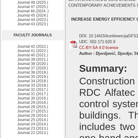
Journal 48 (2025.)
CONTEMPORARY ACHIEVEMENTS IN CI
Journal 47 (2025.)
Journal 46 (2024..)
Journal 45 (2024.)
INCREASE ENERGY EFFICIENCY 
Journal 44 (2023.)
Journal 43 (2023.)
FACULTY JOURNALS
DOI: 10.14415/konferencijaGFS
UDC: 502.171:620.9
Journal 42 (2022.)
CC-BY-SA 4.0 license
Journal 41 (2022.)
Author : Djordjević, Djordje; S
Journal 40 (2021.)
Journal 39 (2021.)
Journal 38 (2020.)
Summary:
Journal 37 (2020.)
Journal 36 (2019.)
Journal 35 (2019.)
Construction
Journal 34 (2018.)
Journal 33 (2018.)
RDC Alfatec
Journal 32 (2017.)
Journal 31 (2017.)
Journal 30 (2016.)
control syst
Journal 29 (2016.)
Journal 28 (2015.)
Journal 27 (2015.)
buildings. T
Journal 26 (2014.)
Journal 25 (2014.)
includes two
Journal 24 (2014.)
Journal 23 (2013.)
Journal 22 (2013.)