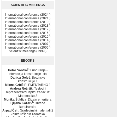
SCIENTIFIC MEETINGS
International conference (2024.)
International conference (2021.)
International conference (2019.)
International conference (2018.)
International conference (2017.)
International conference (2016.)
International conference (2015.)
International conference (2014.)
International conference (2007.)
International conference (2006.)
Scientific meetings (1999.)
EBOOKS
Petar Santrač
: Fundiranje -
Interakcija konstrukcije i tla
Danica Goleš
: Betonske
konstrukcije 1
Milena Grbić
:ELEMENTARNO.1
Andrea Rožnjik
: Testovi i
reprezentativni ispitni zadaci iz
Matematike 3
Monika Štiklica
: Dizajn enterijera
Ljiljana Kozarić
: Drvene
konstrukcije
Arpad Čeh
: Građevinski materijali 2
Zbirka rešenih zadataka