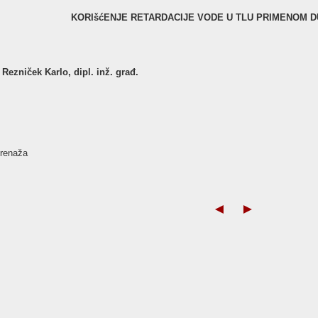
KORIšćENJE RETARDACIJE VODE U TLU PRIMENOM 
 Rezniček Karlo, dipl. inž. građ.
 drenaža
◄
►