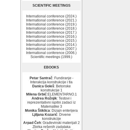
SCIENTIFIC MEETINGS
International conference (2024.)
International conference (2021.)
International conference (2019.)
International conference (2018.)
International conference (2017.)
International conference (2016.)
International conference (2015.)
International conference (2014.)
International conference (2007.)
International conference (2006.)
Scientific meetings (1999.)
EBOOKS
Petar Santrač
: Fundiranje -
Interakcija konstrukcije i tla
Danica Goleš
: Betonske
konstrukcije 1
Milena Grbić
:ELEMENTARNO.1
Andrea Rožnjik
: Testovi i
reprezentativni ispitni zadaci iz
Matematike 3
Monika Štiklica
: Dizajn enterijera
Ljiljana Kozarić
: Drvene
konstrukcije
Arpad Čeh
: Građevinski materijali 2
Zbirka rešenih zadataka