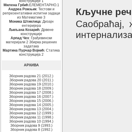
конструкције 1
Милена Грбић
:ЕЛЕМЕНТАРНО.1
Кључне реч
Андреа Рожњик
: Тестови и
репрезентативни испитни задаци
из Математике 3
Саобраћај, 
Моника Штиклица
: Дизајн
ентеријера
Љиљана Козарић
: Дрвене
интернализа
конструкције
Арпад Чех
: Грађевински
материјали 2 Збирка решених
задатака
Мартина Пурчар Војнић
: Статика
конструкција 2
АРХИВА
Зборник радова 21 (2012.)
Зборник радова 20 (2011.)
Зборник радова 19 (2010.)
Зборник радова 18 (2009.)
Зборник радова 17 (2008.)
Зборник радова 16 (2007.)
Зборник радова 15 (2006.)
Зборник радова 14 (2005.)
Зборник радова 13 (2004.)
Зборник радова 12 (1999.)
Зборник радова 11 (1998.)
Зборник радова 10 (1994.)
Зборник радова 9 (1993.)
Зборник радова 8 (1992.)