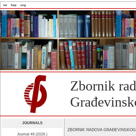
lat
ћир
eng
Zbornik ra
Građevinsko
JOURNALS
ZBORNIK RADOVA GRAĐEVINSKOG FAK
Journal 49 (2026.)