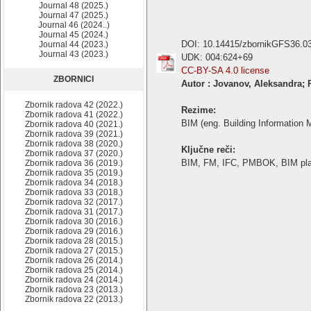
Journal 48 (2025.)
Journal 47 (2025.)
Journal 46 (2024..)
Journal 45 (2024.)
DOI: 10.14415/zbornikGFS36.0
Journal 44 (2023.)
Journal 43 (2023.)
UDK: 004:624+69
CC-BY-SA 4.0 license
ZBORNICI
Autor : Jovanov, Aleksandra; P
Zbornik radova 42 (2022.)
Rezime:
Zbornik radova 41 (2022.)
BIM (eng. Building Information M
Zbornik radova 40 (2021.)
Zbornik radova 39 (2021.)
Zbornik radova 38 (2020.)
Ključne reči:
Zbornik radova 37 (2020.)
BIM, FM, IFC, PMBOK, BIM platf
Zbornik radova 36 (2019.)
Zbornik radova 35 (2019.)
Zbornik radova 34 (2018.)
Zbornik radova 33 (2018.)
Zbornik radova 32 (2017.)
Zbornik radova 31 (2017.)
Zbornik radova 30 (2016.)
Zbornik radova 29 (2016.)
Zbornik radova 28 (2015.)
Zbornik radova 27 (2015.)
Zbornik radova 26 (2014.)
Zbornik radova 25 (2014.)
Zbornik radova 24 (2014.)
Zbornik radova 23 (2013.)
Zbornik radova 22 (2013.)