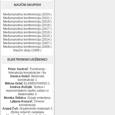
NAUČNI SKUPOVI
Međunarodna konferencija (2024.)
Međunarodna konferencija (2021.)
Međunarodna konferencija (2019.)
Međunarodna konferencija (2018.)
Međunarodna konferencija (2017.)
Međunarodna konferencija (2016.)
Međunarodna konferencija (2015.)
Međunarodna konferencija (2014.)
Međunarodna konferencija (2007.)
Međunarodna konferencija (2006.)
Naučni skup (1999.)
ELEKTRONSKI UDŽBENICI
Petar Santrač
: Fundiranje -
Interakcija konstrukcije i tla
Danica Goleš
: Betonske
konstrukcije 1
Milena Grbić
:ELEMENTARNO.1
Andrea Rožnjik
: Testovi i
reprezentativni ispitni zadaci iz
Matematike 3
Monika Štiklica
: Dizajn enterijera
Ljiljana Kozarić
: Drvene
konstrukcije
Arpad Čeh
: Građevinski materijali 2
Zbirka rešenih zadataka