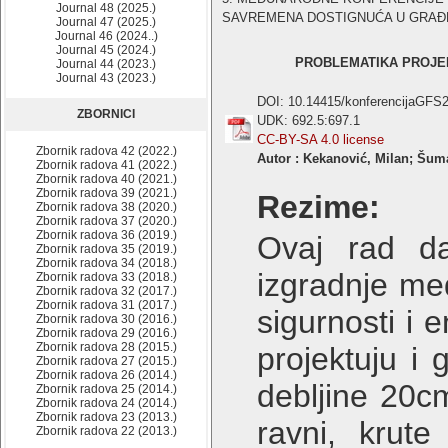
Journal 48 (2025.)
SAVREMENA DOSTIGNUĆA U GRAĐEVIN
Journal 47 (2025.)
Journal 46 (2024..)
Journal 45 (2024.)
PROBLEMATIKA PROJEK
Journal 44 (2023.)
Journal 43 (2023.)
DOI: 10.14415/konferencijaGFS
ZBORNICI
UDK: 692.5:697.1
CC-BY-SA 4.0 license
Zbornik radova 42 (2022.)
Autor : Kekanović, Milan; Šuma
Zbornik radova 41 (2022.)
Zbornik radova 40 (2021.)
Zbornik radova 39 (2021.)
Rezime:
Zbornik radova 38 (2020.)
Zbornik radova 37 (2020.)
Zbornik radova 36 (2019.)
Ovaj rad da
Zbornik radova 35 (2019.)
Zbornik radova 34 (2018.)
izgradnje međ
Zbornik radova 33 (2018.)
Zbornik radova 32 (2017.)
Zbornik radova 31 (2017.)
sigurnosti i 
Zbornik radova 30 (2016.)
Zbornik radova 29 (2016.)
Zbornik radova 28 (2015.)
projektuju i
Zbornik radova 27 (2015.)
Zbornik radova 26 (2014.)
debljine 20c
Zbornik radova 25 (2014.)
Zbornik radova 24 (2014.)
Zbornik radova 23 (2013.)
ravni, krut
Zbornik radova 22 (2013.)