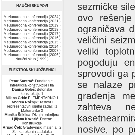
sezmičke sile
NAUČNI SKUPOVI
ovo rešenj
Međunarodna konferencija (2024.)
Međunarodna konferencija (2021.)
Međunarodna konferencija (2019.)
ograničava d
Međunarodna konferencija (2018.)
Međunarodna konferencija (2017.)
veličini sei
Međunarodna konferencija (2016.)
Međunarodna konferencija (2015.)
Međunarodna konferencija (2014.)
veliki toplo
Međunarodna konferencija (2007.)
Međunarodna konferencija (2006.)
Naučni skup (1999.)
pogoduju ene
ELEKTRONSKI UDŽBENICI
sprovodi ga p
Petar Santrač
: Fundiranje -
se nalaze pr
Interakcija konstrukcije i tla
Danica Goleš
: Betonske
građenja me
konstrukcije 1
Milena Grbić
:ELEMENTARNO.1
Andrea Rožnjik
: Testovi i
zahteva n
reprezentativni ispitni zadaci iz
Matematike 3
Monika Štiklica
: Dizajn enterijera
kasetnearmir
Ljiljana Kozarić
: Drvene
konstrukcije
nosive, po 
Arpad Čeh
: Građevinski materijali 2
Zbirka rešenih zadataka