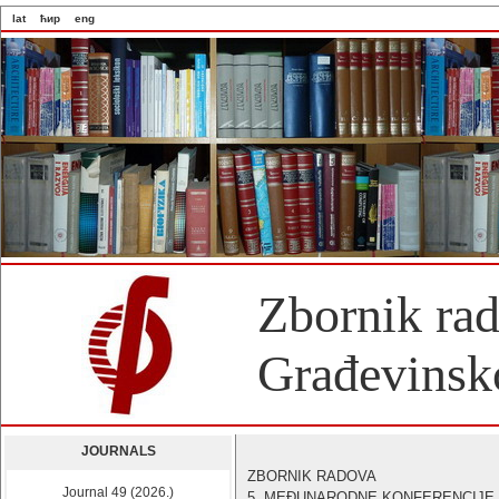
lat
ћир
eng
Zbornik ra
Građevinsko
JOURNALS
ZBORNIK RADOVA
Journal 49 (2026.)
5. MEĐUNARODNE KONFERENCIJE