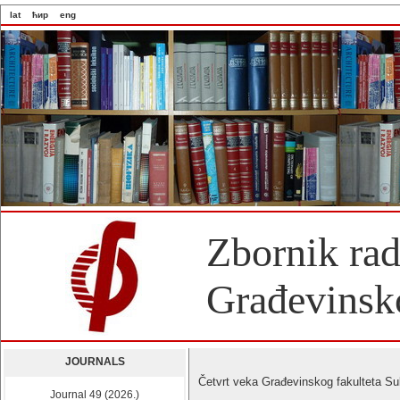
lat
ћир
eng
Zbornik ra
Građevinsko
JOURNALS
Četvrt veka Građevinskog fakulteta Sub
Journal 49 (2026.)