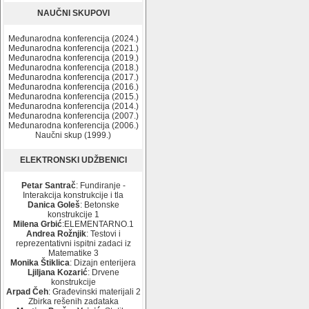
NAUČNI SKUPOVI
Međunarodna konferencija (2024.)
Međunarodna konferencija (2021.)
Međunarodna konferencija (2019.)
Međunarodna konferencija (2018.)
Međunarodna konferencija (2017.)
Međunarodna konferencija (2016.)
Međunarodna konferencija (2015.)
Međunarodna konferencija (2014.)
Međunarodna konferencija (2007.)
Međunarodna konferencija (2006.)
Naučni skup (1999.)
ELEKTRONSKI UDŽBENICI
Petar Santrač
: Fundiranje -
Interakcija konstrukcije i tla
Danica Goleš
: Betonske
konstrukcije 1
Milena Grbić
:ELEMENTARNO.1
Andrea Rožnjik
: Testovi i
reprezentativni ispitni zadaci iz
Matematike 3
Monika Štiklica
: Dizajn enterijera
Ljiljana Kozarić
: Drvene
konstrukcije
Arpad Čeh
: Građevinski materijali 2
Zbirka rešenih zadataka