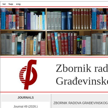
lat
ћир
eng
Zbornik ra
Građevinsko
JOURNALS
ZBORNIK RADOVA GRAĐEVINSKOG FAK
Journal 49 (2026.)