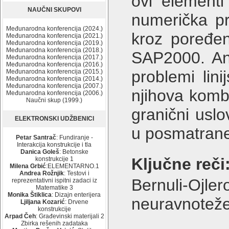
ovi elementi
NAUČNI SKUPOVI
numerička pr
Međunarodna konferencija (2024.)
kroz poređe
Međunarodna konferencija (2021.)
Međunarodna konferencija (2019.)
Međunarodna konferencija (2018.)
SAP2000. Anal
Međunarodna konferencija (2017.)
Međunarodna konferencija (2016.)
problemi lin
Međunarodna konferencija (2015.)
Međunarodna konferencija (2014.)
Međunarodna konferencija (2007.)
njihova kombi
Međunarodna konferencija (2006.)
Naučni skup (1999.)
granični uslo
ELEKTRONSKI UDŽBENICI
u posmatran
Petar Santrač
: Fundiranje -
Interakcija konstrukcije i tla
Danica Goleš
: Betonske
Ključne reči
konstrukcije 1
Milena Grbić
:ELEMENTARNO.1
Andrea Rožnjik
: Testovi i
Bernuli-Ojl
reprezentativni ispitni zadaci iz
Matematike 3
Monika Štiklica
: Dizajn enterijera
neuravnotežen
Ljiljana Kozarić
: Drvene
konstrukcije
Arpad Čeh
: Građevinski materijali 2
Zbirka rešenih zadataka