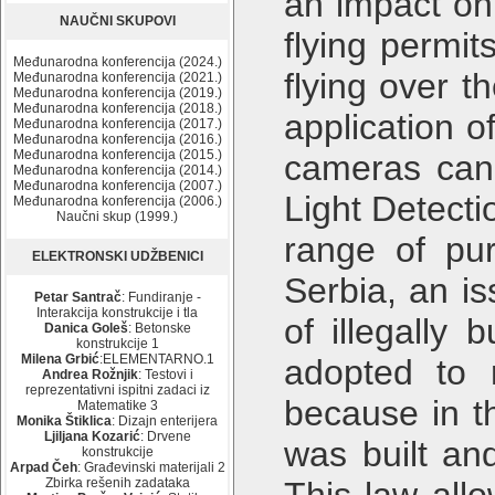
an impact on 
NAUČNI SKUPOVI
flying permit
Međunarodna konferencija (2024.)
flying over t
Međunarodna konferencija (2021.)
Međunarodna konferencija (2019.)
Međunarodna konferencija (2018.)
application 
Međunarodna konferencija (2017.)
Međunarodna konferencija (2016.)
Međunarodna konferencija (2015.)
cameras can 
Međunarodna konferencija (2014.)
Međunarodna konferencija (2007.)
Light Detect
Međunarodna konferencija (2006.)
Naučni skup (1999.)
range of pu
ELEKTRONSKI UDŽBENICI
Serbia, an is
Petar Santrač
: Fundiranje -
Interakcija konstrukcije i tla
of illegally 
Danica Goleš
: Betonske
konstrukcije 1
Milena Grbić
:ELEMENTARNO.1
adopted to 
Andrea Rožnjik
: Testovi i
reprezentativni ispitni zadaci iz
because in t
Matematike 3
Monika Štiklica
: Dizajn enterijera
Ljiljana Kozarić
: Drvene
was built an
konstrukcije
Arpad Čeh
: Građevinski materijali 2
Zbirka rešenih zadataka