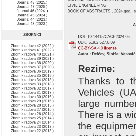
Journal 48 (2025.)
CIVIL ENGINEERING
Journal 47 (2025.)
Journal 46 (2024..)
BOOK OF ABSTRACTS , 2024.god., str
Journal 45 (2024.)
Journal 44 (2023.)
Journal 43 (2023.)
A
ZBORNICI
DOI: 10.14415/CACE2024.05
UDK: 519.2:627.8.09
Zbornik radova 42 (2022.)
CC-BY-SA 4.0 license
Zbornik radova 41 (2022.)
Autor : Delčev, Siniša; Vasovi
Zbornik radova 40 (2021.)
Zbornik radova 39 (2021.)
Zbornik radova 38 (2020.)
Rezime:
Zbornik radova 37 (2020.)
Zbornik radova 36 (2019.)
Zbornik radova 35 (2019.)
Thanks to t
Zbornik radova 34 (2018.)
Zbornik radova 33 (2018.)
Zbornik radova 32 (2017.)
Vehicles (UA
Zbornik radova 31 (2017.)
Zbornik radova 30 (2016.)
large number
Zbornik radova 29 (2016.)
Zbornik radova 28 (2015.)
Zbornik radova 27 (2015.)
There is a wi
Zbornik radova 26 (2014.)
Zbornik radova 25 (2014.)
Zbornik radova 24 (2014.)
the equipmen
Zbornik radova 23 (2013.)
Zbornik radova 22 (2013.)