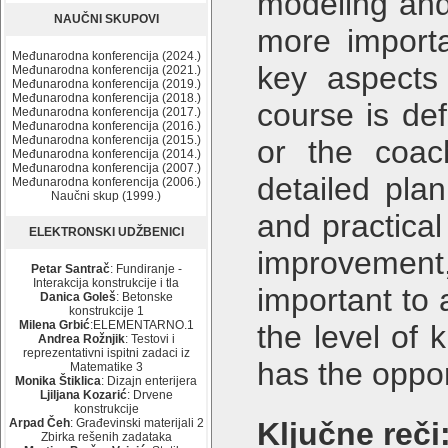
modeling and
NAUČNI SKUPOVI
more importa
Međunarodna konferencija (2024.)
key aspects 
Međunarodna konferencija (2021.)
Međunarodna konferencija (2019.)
Međunarodna konferencija (2018.)
course is de
Međunarodna konferencija (2017.)
Međunarodna konferencija (2016.)
Međunarodna konferencija (2015.)
or the coac
Međunarodna konferencija (2014.)
Međunarodna konferencija (2007.)
detailed plan
Međunarodna konferencija (2006.)
Naučni skup (1999.)
and practical
ELEKTRONSKI UDŽBENICI
improvement, 
Petar Santrač
: Fundiranje -
Interakcija konstrukcije i tla
important to 
Danica Goleš
: Betonske
konstrukcije 1
Milena Grbić
:ELEMENTARNO.1
the level of
Andrea Rožnjik
: Testovi i
reprezentativni ispitni zadaci iz
has the oppor
Matematike 3
Monika Štiklica
: Dizajn enterijera
Ljiljana Kozarić
: Drvene
konstrukcije
Arpad Čeh
: Građevinski materijali 2
Ključne reči
Zbirka rešenih zadataka