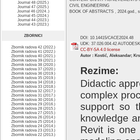
Journal 48 (2025.)
CIVIL ENGINEERING
Journal 47 (2025.)
Journal 46 (2024..)
BOOK OF ABSTRACTS , 2024.god., st
Journal 45 (2024.)
Journal 44 (2023.)
Journal 43 (2023.)
ZBORNICI
DOI: 10.14415/CACE2024.48
UDK: 37.026:004.42 AUTODES
Zbornik radova 42 (2022.)
CC-BY-SA 4.0 license
Zbornik radova 41 (2022.)
Autor : Kostić, Aleksandar; Krs
Zbornik radova 40 (2021.)
Zbornik radova 39 (2021.)
Zbornik radova 38 (2020.)
Rezime:
Zbornik radova 37 (2020.)
Zbornik radova 36 (2019.)
Zbornik radova 35 (2019.)
Didactic appr
Zbornik radova 34 (2018.)
Zbornik radova 33 (2018.)
Zbornik radova 32 (2017.)
complex proce
Zbornik radova 31 (2017.)
Zbornik radova 30 (2016.)
support so t
Zbornik radova 29 (2016.)
Zbornik radova 28 (2015.)
Zbornik radova 27 (2015.)
knowledge and
Zbornik radova 26 (2014.)
Zbornik radova 25 (2014.)
Zbornik radova 24 (2014.)
Revit is one 
Zbornik radova 23 (2013.)
Zbornik radova 22 (2013.)