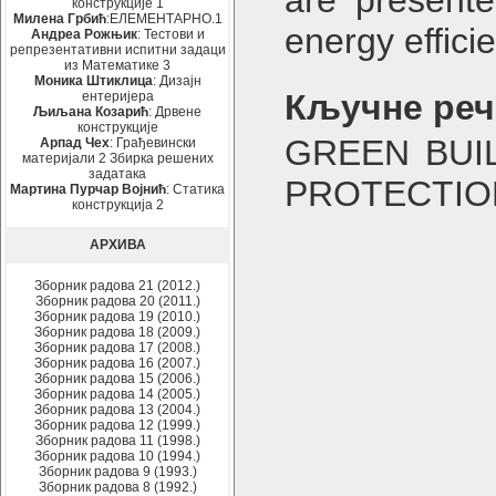
are presented
конструкције 1
Милена Грбић
:ЕЛЕМЕНТАРНО.1
energy effic
Андреа Рожњик
: Тестови и
репрезентативни испитни задаци
из Математике 3
Моника Штиклица
: Дизајн
Кључне реч
ентеријера
Љиљана Козарић
: Дрвене
конструкције
GREEN BUI
Арпад Чех
: Грађевински
материјали 2 Збирка решених
задатака
PROTECTIO
Мартина Пурчар Војнић
: Статика
конструкција 2
АРХИВА
Зборник радова 21 (2012.)
Зборник радова 20 (2011.)
Зборник радова 19 (2010.)
Зборник радова 18 (2009.)
Зборник радова 17 (2008.)
Зборник радова 16 (2007.)
Зборник радова 15 (2006.)
Зборник радова 14 (2005.)
Зборник радова 13 (2004.)
Зборник радова 12 (1999.)
Зборник радова 11 (1998.)
Зборник радова 10 (1994.)
Зборник радова 9 (1993.)
Зборник радова 8 (1992.)