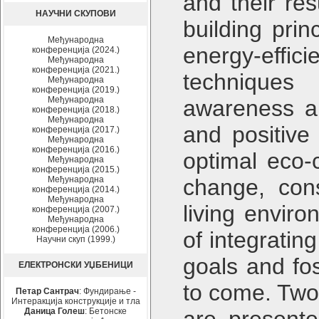
and their re
НАУЧНИ СКУПОВИ
building prin
Међународна
energy-effi
конференција (2024.)
Међународна
конференција (2021.)
techniques
Међународна
конференција (2019.)
Међународна
awareness ab
конференција (2018.)
Међународна
and positive
конференција (2017.)
Међународна
конференција (2016.)
optimal eco-
Међународна
конференција (2015.)
Међународна
change, cons
конференција (2014.)
Међународна
living envir
конференција (2007.)
Међународна
конференција (2006.)
of integratin
Научни скуп (1999.)
goals and fos
ЕЛЕКТРОНСКИ УЏБЕНИЦИ
to come. Two 
Петар Сантрач
: Фундирање -
Интеракција конструкције и тла
Даница Голеш
: Бетонске